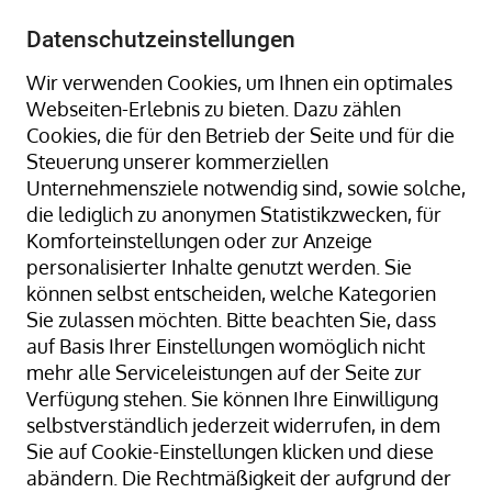
+49 8323 9660-0
-
info@hagenauer-denk.de
Datenschutzeinstellungen
Wir verwenden Cookies, um Ihnen ein optimales
Webseiten-Erlebnis zu bieten. Dazu zählen
Cookies, die für den Betrieb der Seite und für die
Steuerung unserer kommerziellen
Unternehmensziele notwendig sind, sowie solche,
die lediglich zu anonymen Statistikzwecken, für
Home
Paketband / Packband
Komforteinstellungen oder zur Anzeige
Etikettenschutzfolie
personalisierter Inhalte genutzt werden. Sie
können selbst entscheiden, welche Kategorien
Sie zulassen möchten. Bitte beachten Sie, dass
auf Basis Ihrer Einstellungen womöglich nicht
mehr alle Serviceleistungen auf der Seite zur
Etikettenschutzfolie
Verfügung stehen. Sie können Ihre Einwilligung
selbstverständlich jederzeit widerrufen, in dem
Sie auf Cookie-Einstellungen klicken und diese
Suchen nach
abändern. Die Rechtmäßigkeit der aufgrund der