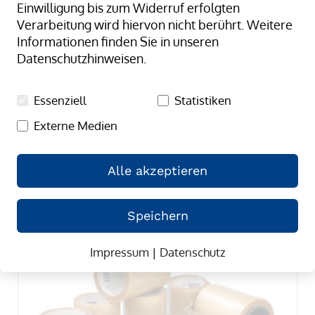
Filter Optionen
Einwilligung bis zum Widerruf erfolgten
Verarbeitung wird hiervon nicht berührt. Weitere
Qualität
Informationen finden Sie in unseren
Datenschutzhinweisen.
Ansicht als
Raster
Liste
Essenziell
Statistiken
3
Artikel
Externe Medien
In
Sortieren nach
absteige
Alle akzeptieren
Reihenfo
Speichern
Impressum
|
Datenschutz