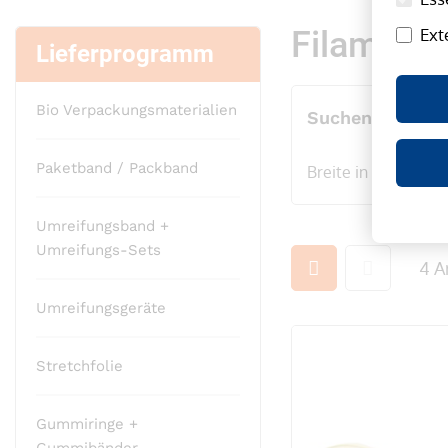
Filament-
Ext
Lieferprogramm
Bio Verpackungsmaterialien
Suchen nach
Paketband / Packband
Breite in mm
Umreifungsband +
Umreifungs-Sets
Ansicht
4
Ar
als
Umreifungsgeräte
Stretchfolie
Gummiringe +