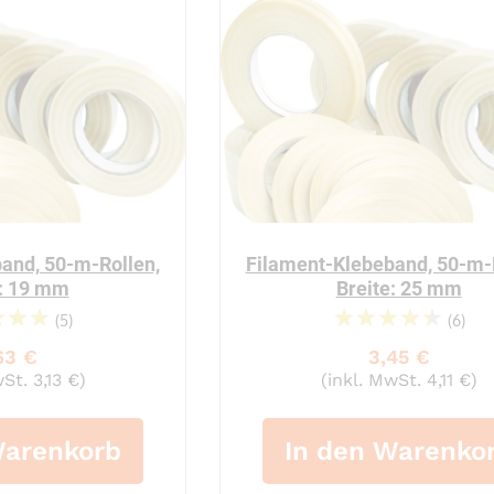
and, 50-m-Rollen,
Filament-Klebeband, 50-m-
e: 19 mm
Breite: 25 mm
(5)
(6)
98%
92%
63 €
3,45 €
St. 3,13 €)
(inkl. MwSt. 4,11 €)
Warenkorb
In den Warenko