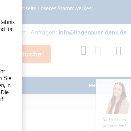
auf der Webseite unseres Stammwerkes:
lebnis
nd für
-17:00 Uhr | Anfragen:
info@hagenauer-denk.de
Suche
cht
. Sie
n, in
Mein Konto
 Die
uf
Darf ich Ihnen
weiterhelfen?