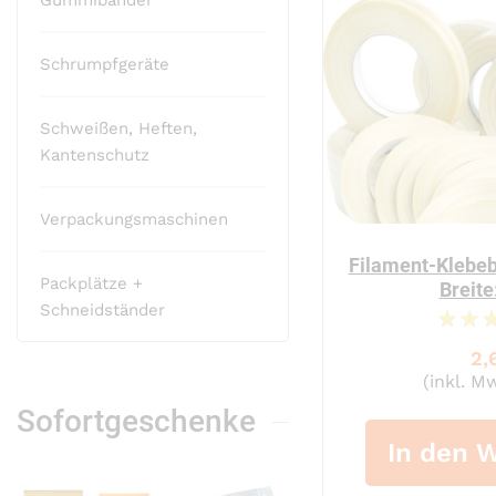
Gummibänder
Schrumpfgeräte
Schweißen, Heften,
Kantenschutz
Verpackungsmaschinen
Filament-Klebeb
Packplätze +
Breit
Schneidständer
2,
(inkl. Mw
Sofortgeschenke
In den 