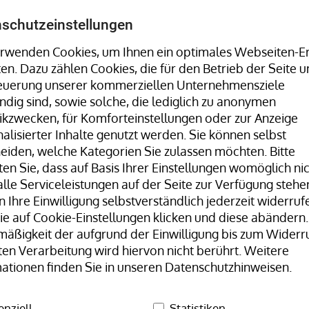
Umreifungsmaschinen, Stretchwickler uvm. finden Sie 
schutzeinstellungen
rwenden Cookies, um Ihnen ein optimales Webseiten-Er
ten. Dazu zählen Cookies, die für den Betrieb der Seite u
Hotline:
+49 8323 9660-0
| Mo-Fr 07:30
teuerung unserer kommerziellen Unternehmensziele
dig sind, sowie solche, die lediglich zu anonymen
tikzwecken, für Komforteinstellungen oder zur Anzeige
alisierter Inhalte genutzt werden. Sie können selbst
eiden, welche Kategorien Sie zulassen möchten. Bitte
en Sie, dass auf Basis Ihrer Einstellungen womöglich ni
lle Serviceleistungen auf der Seite zur Verfügung stehen
 Ihre Einwilligung selbstverständlich jederzeit widerrufe
Unser Team
H+D Stammwerk
e auf Cookie-Einstellungen klicken und diese abändern.
äßigkeit der aufgrund der Einwilligung bis zum Widerr
für Schwer- und Gefahrgutverpackung
ten Verarbeitung wird hiervon nicht berührt. Weitere
ationen finden Sie in unseren Datenschutzhinweisen.
enziell
Statistiken