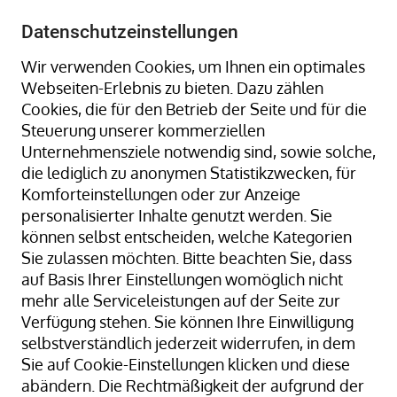
+49 8323 9660-0
-
info@hagenauer-denk.de
Datenschutzeinstellungen
Wir verwenden Cookies, um Ihnen ein optimales
Webseiten-Erlebnis zu bieten. Dazu zählen
Cookies, die für den Betrieb der Seite und für die
Steuerung unserer kommerziellen
Unternehmensziele notwendig sind, sowie solche,
die lediglich zu anonymen Statistikzwecken, für
Home
Umreifungsgeräte
Komforteinstellungen oder zur Anzeige
personalisierter Inhalte genutzt werden. Sie
können selbst entscheiden, welche Kategorien
Sie zulassen möchten. Bitte beachten Sie, dass
auf Basis Ihrer Einstellungen womöglich nicht
Umreifungsgeräte
mehr alle Serviceleistungen auf der Seite zur
Verfügung stehen. Sie können Ihre Einwilligung
Manuelle Verschlussgeräte und
selbstverständlich jederzeit widerrufen, in dem
Akku-Umreifungsgeräte für
Sie auf Cookie-Einstellungen klicken und diese
sicheres und effizientes
abändern. Die Rechtmäßigkeit der aufgrund der