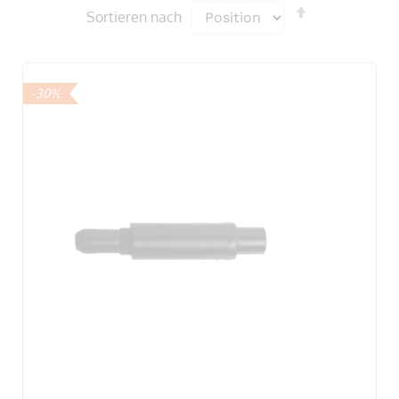
In
Sortieren nach
absteigende
Reihenfolge
-30%