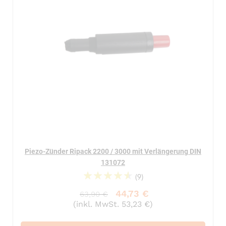
Piezo-Zünder Ripack 2200 / 3000 mit Verlängerung DIN
131072
(9)
95%
44,73 €
63,90 €
(inkl. MwSt. 53,23 €)