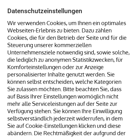
+49 8323 9660-0
-
info@hagenauer-denk.de
Datenschutzeinstellungen
Wir verwenden Cookies, um Ihnen ein optimales
Webseiten-Erlebnis zu bieten. Dazu zählen
Cookies, die für den Betrieb der Seite und für die
Steuerung unserer kommerziellen
Unternehmensziele notwendig sind, sowie solche,
die lediglich zu anonymen Statistikzwecken, für
Home
Schrumpfgeräte
Ripack Ersatzteile
Komforteinstellungen oder zur Anzeige
personalisierter Inhalte genutzt werden. Sie
können selbst entscheiden, welche Kategorien
Sie zulassen möchten. Bitte beachten Sie, dass
auf Basis Ihrer Einstellungen womöglich nicht
Ripack Ersatzteile
mehr alle Serviceleistungen auf der Seite zur
Verfügung stehen. Sie können Ihre Einwilligung
Ripack Ersatzteile – Wo kann
selbstverständlich jederzeit widerrufen, in dem
man Ersatzteile für Ripack
Sie auf Cookie-Einstellungen klicken und diese
Schrumpfpistolen online
abändern. Die Rechtmäßigkeit der aufgrund der