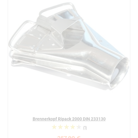
Brennerkopf Ripack 2000 DIN 233130
(1)
90%
257,90 €