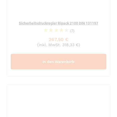
Sicherheitsdruckregler Ripack 2100 DIN 131197
(7)
91%
267,50 €
(inkl. MwSt. 318,33 €)
In den Warenkorb