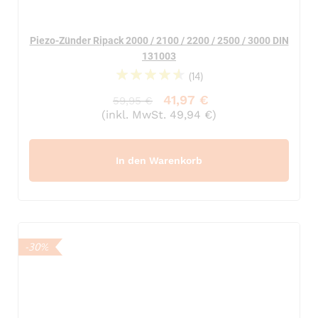
Piezo-Zünder Ripack 2000 / 2100 / 2200 / 2500 / 3000 DIN
131003
(14)
95%
41,97 €
59,95 €
(inkl. MwSt. 49,94 €)
In den Warenkorb
-30%