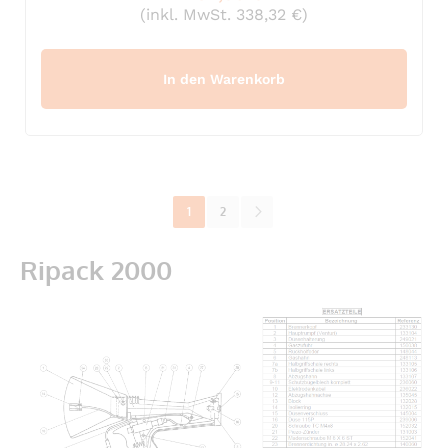
(inkl. MwSt. 338,32 €)
In den Warenkorb
Seite
Sie lesen gerade Seite
Seite
Seite
Weiter
1
2
Ripack 2000