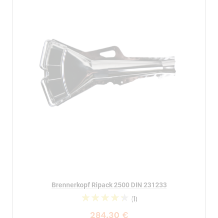
Brennerkopf Ripack 2500 DIN 231233
(1)
90%
284,30 €