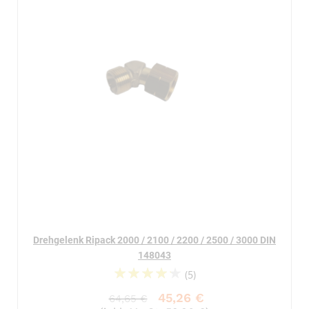
Drehgelenk Ripack 2000 / 2100 / 2200 / 2500 / 3000 DIN
148043
(5)
88%
45,26 €
64,65 €