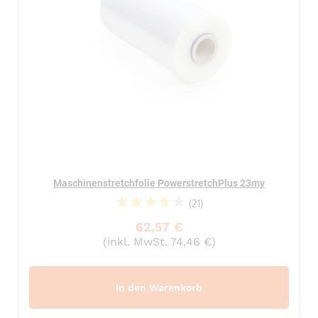
Maschinenstretchfolie PowerstretchPlus 23my
(21)
91%
62,57 €
(inkl. MwSt. 74,46 €)
In den Warenkorb