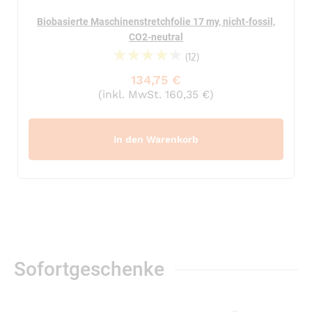
Biobasierte Maschinenstretchfolie 17 my, nicht-fossil,
CO2-neutral
(12)
90%
134,75 €
(inkl. MwSt. 160,35 €)
In den Warenkorb
Sofortgeschenke