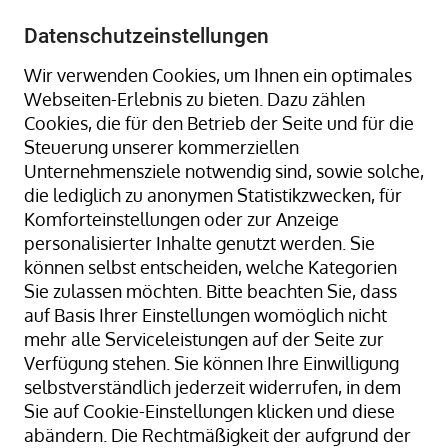
+49 8323 9660-0
-
info@hagenauer-denk.de
Datenschutzeinstellungen
Wir verwenden Cookies, um Ihnen ein optimales
Webseiten-Erlebnis zu bieten. Dazu zählen
Cookies, die für den Betrieb der Seite und für die
Steuerung unserer kommerziellen
Unternehmensziele notwendig sind, sowie solche,
die lediglich zu anonymen Statistikzwecken, für
Home
Stretchfolie
Maschinenstretchfolie
Komforteinstellungen oder zur Anzeige
personalisierter Inhalte genutzt werden. Sie
können selbst entscheiden, welche Kategorien
Sie zulassen möchten. Bitte beachten Sie, dass
auf Basis Ihrer Einstellungen womöglich nicht
Maschinenstretchfolie
mehr alle Serviceleistungen auf der Seite zur
Verfügung stehen. Sie können Ihre Einwilligung
Ansicht als
Raster
Liste
selbstverständlich jederzeit widerrufen, in dem
3
Artikel
Sie auf Cookie-Einstellungen klicken und diese
abändern. Die Rechtmäßigkeit der aufgrund der
In
Sortieren nach