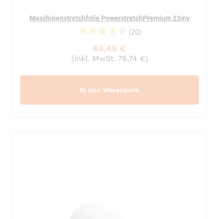
Maschinenstretchfolie PowerstretchPremium 23my
(20)
91%
64,49 €
(inkl. MwSt. 76,74 €)
In den Warenkorb