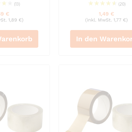
(13)
(20)
81%
96%
59 €
1,49 €
St. 1,89 €)
(inkl. MwSt. 1,77 €)
Warenkorb
In den Warenko