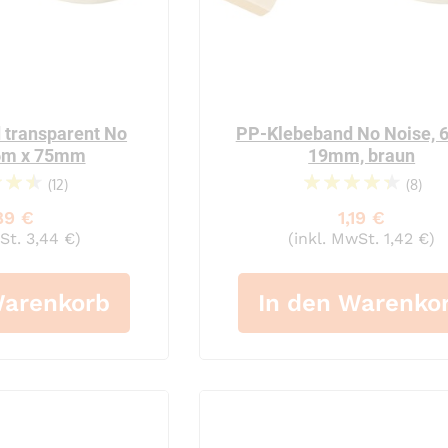
 transparent No
PP-Klebeband No Noise, 
66m x 75mm
19mm, braun
(12)
(8)
94%
91%
89 €
1,19 €
St. 3,44 €)
(inkl. MwSt. 1,42 €)
Warenkorb
In den Warenko