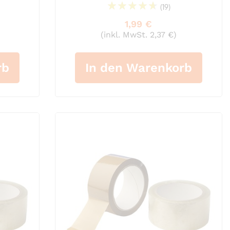
(19)
97%
1,99 €
(inkl. MwSt. 2,37 €)
rb
In den Warenkorb