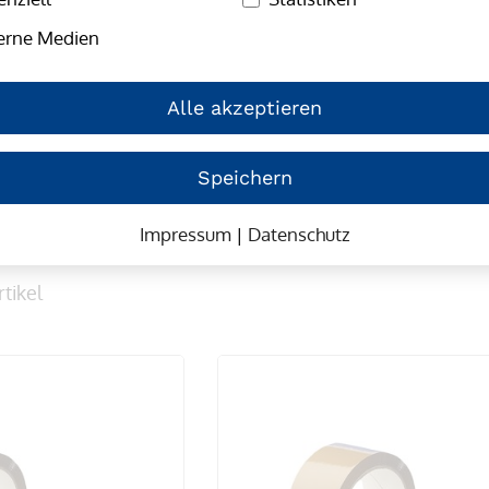
band zum Sparpreis
erne Medien
Alle akzeptieren
Speichern
rbe
Impressum
|
Datenschutz
tikel