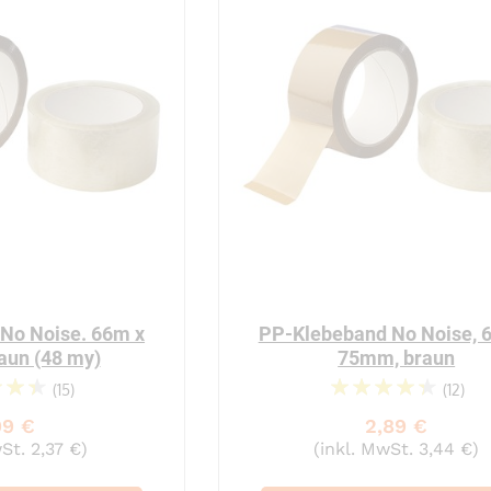
No Noise. 66m x
PP-Klebeband No Noise, 
aun (48 my)
75mm, braun
(15)
(12)
92%
91%
99 €
2,89 €
St. 2,37 €)
(inkl. MwSt. 3,44 €)