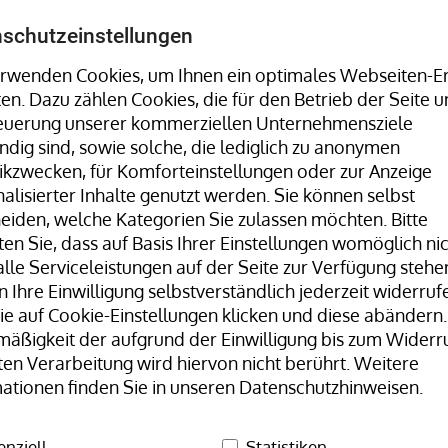
Umreifungsmaschinen, Stretchwickler uvm. finden Sie 
schutzeinstellungen
rwenden Cookies, um Ihnen ein optimales Webseiten-Er
ten. Dazu zählen Cookies, die für den Betrieb der Seite u
Hotline:
+49 8323 9660-0
| Mo-Fr 07:30
teuerung unserer kommerziellen Unternehmensziele
dig sind, sowie solche, die lediglich zu anonymen
tikzwecken, für Komforteinstellungen oder zur Anzeige
alisierter Inhalte genutzt werden. Sie können selbst
eiden, welche Kategorien Sie zulassen möchten. Bitte
en Sie, dass auf Basis Ihrer Einstellungen womöglich ni
lle Serviceleistungen auf der Seite zur Verfügung stehen
 Ihre Einwilligung selbstverständlich jederzeit widerrufe
Unser Team
H+D Stammwerk
e auf Cookie-Einstellungen klicken und diese abändern.
äßigkeit der aufgrund der Einwilligung bis zum Widerr
arpreis
ten Verarbeitung wird hiervon nicht berührt. Weitere
ationen finden Sie in unseren Datenschutzhinweisen.
enziell
Statistiken