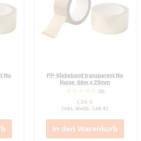
t No
PP-Klebeband transparent No
Noise, 66m x 25mm
(10)
93%
1,24 €
(inkl. MwSt. 1,48 €)
rb
In den Warenkorb