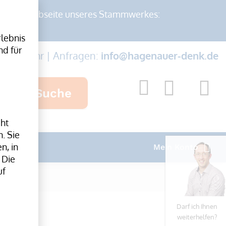
auf der Webseite unseres Stammwerkes:
lebnis
nd für
-17:00 Uhr | Anfragen:
info@hagenauer-denk.de
Suche
cht
. Sie
n, in
Mein Konto
 Die
uf
Darf ich Ihnen
weiterhelfen?