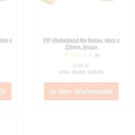
66m x
PP-Klebeband No Noise, 66m x
25mm, braun
(11)
90%
1,39 €
(inkl. MwSt. 1,65 €)
rb
In den Warenkorb