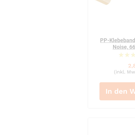
PP-Klebeband
Noise, 
2,
(inkl. Mw
In den 