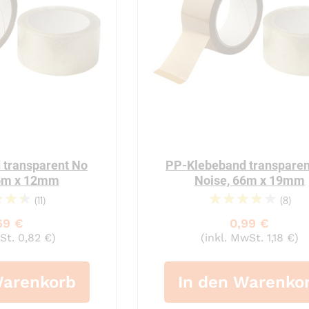
 transparent No
PP-Klebeband transparen
66m x 12mm
Noise, 66m x 19mm
(11)
(8)
92%
84%
69 €
0,99 €
St. 0,82 €)
(inkl. MwSt. 1,18 €)
Warenkorb
In den Warenko