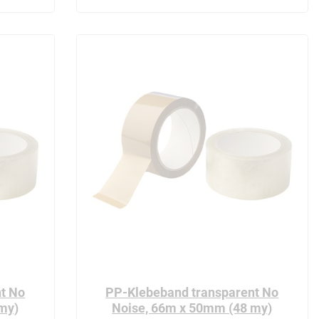
t No
PP-Klebeband transparent No
my)
Noise, 66m x 50mm (48 my)