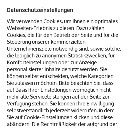
+49 8323 9660-0
-
info@hagenauer-denk.de
Datenschutzeinstellungen
Wir verwenden Cookies, um Ihnen ein optimales
Webseiten-Erlebnis zu bieten. Dazu zählen
Cookies, die für den Betrieb der Seite und für die
Steuerung unserer kommerziellen
Unternehmensziele notwendig sind, sowie solche,
die lediglich zu anonymen Statistikzwecken, für
Home
Widerrufsbelehrung
Komforteinstellungen oder zur Anzeige
personalisierter Inhalte genutzt werden. Sie
können selbst entscheiden, welche Kategorien
Sie zulassen möchten. Bitte beachten Sie, dass
auf Basis Ihrer Einstellungen womöglich nicht
Widerrufsbelehrung
mehr alle Serviceleistungen auf der Seite zur
Verfügung stehen. Sie können Ihre Einwilligung
Widerrufsrecht
selbstverständlich jederzeit widerrufen, in dem
Verbraucher haben das Recht, binnen vierzehn
Sie auf Cookie-Einstellungen klicken und diese
Tagen ohne Angabe von Gründen diesen Vertrag zu
abändern. Die Rechtmäßigkeit der aufgrund der
widerrufen. Für Unternehmen mit gewerblicher und