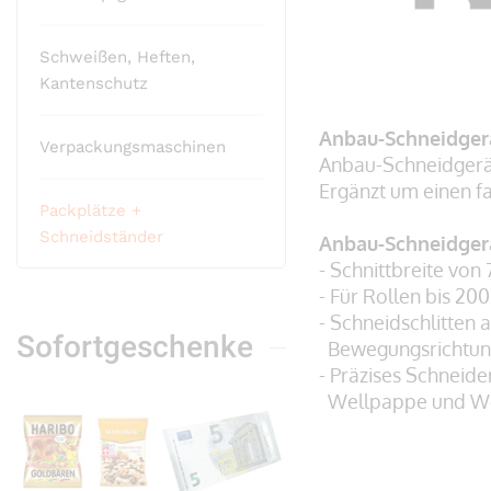
Schweißen, Heften,
Zum
Kantenschutz
Anfang
der
Anbau-Schneidger
Bildergalerie
Verpackungsmaschinen
Anbau-Schneidgerät
springen
Ergänzt um einen f
Packplätze +
Schneidständer
Anbau-Schneidger
- Schnittbreite vo
- Für Rollen bis 2
- Schneidschlitten a
Sofortgeschenke
Bewegungsrichtun
- Präzises Schneide
Wellpappe und Weic