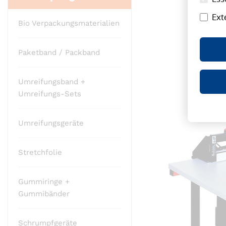
Ende
Ext
der
Bio Verpackungsmaterialien
Bildergalerie
springen
Paketband / Packband
Umreifungsband +
Umreifungs-Sets
Umreifungsgeräte
Stretchfolie
Gummiringe +
Gummibänder
Schrumpfgeräte