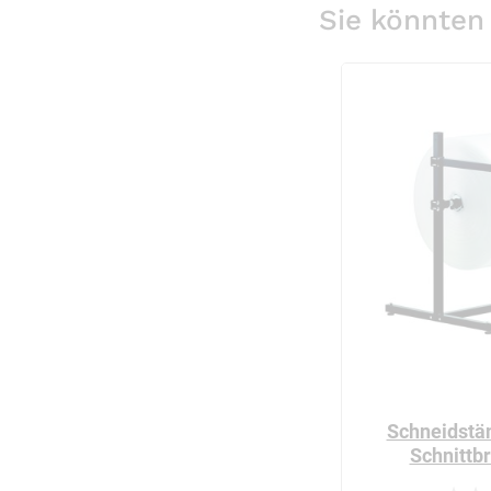
Sie könnten 
Schneidstän
Schnittb