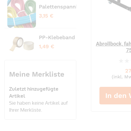
Palettenspannbänder profiliert bl
Pale
3,15 €
3,65
PP-Klebeband transparent No Nois
PVC
Abrollbock, fah
1,49 €
3,20
7
0%
27
Meine Merkliste
(inkl. M
Zuletzt hinzugefügte
In den
Artikel
Sie haben keine Artikel auf
Ihrer Merkliste.