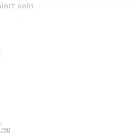
iert sein
,
 750