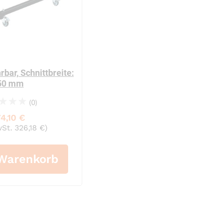
au: Umfang 1800 mm
ttenspannbänder profiliert gelb: Umfang 2100 mm
PP-Klebeband No Noise
 €
1,99 €
e, 66m x 50mm (46 my)
-Klebeband transparent Premium, 66m x 50mm
PP-Klebeband transpar
rbar, Schnittbreite:
 €
1,99 €
50 mm
(0)
4,10 €
wSt. 326,18 €)
 Warenkorb