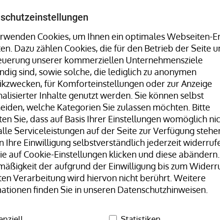
Umreifungsmaschinen, Stretchwickler uvm. finden Sie 
schutzeinstellungen
rwenden Cookies, um Ihnen ein optimales Webseiten-Er
ten. Dazu zählen Cookies, die für den Betrieb der Seite u
Hotline:
+49 8323 9660-0
| Mo-Fr 07:30
teuerung unserer kommerziellen Unternehmensziele
dig sind, sowie solche, die lediglich zu anonymen
tikzwecken, für Komforteinstellungen oder zur Anzeige
alisierter Inhalte genutzt werden. Sie können selbst
eiden, welche Kategorien Sie zulassen möchten. Bitte
en Sie, dass auf Basis Ihrer Einstellungen womöglich ni
lle Serviceleistungen auf der Seite zur Verfügung stehen
 Ihre Einwilligung selbstverständlich jederzeit widerrufe
Unser Team
H+D Stammwerk
e auf Cookie-Einstellungen klicken und diese abändern.
äßigkeit der aufgrund der Einwilligung bis zum Widerr
geräte
Anbau-Schneidvorrichtung 55107, Schnittbreite: 
ten Verarbeitung wird hiervon nicht berührt. Weitere
ationen finden Sie in unseren Datenschutzhinweisen.
Anbau
enziell
Statistiken