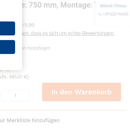
ttbreite: 750 mm, Montage: Tisch-
Bülent Yilmaz
rkante
📞 +49 8323 96600
(1)
5/5.00
formationen, dass es sich um echte Bewertungen 
n
Rezension hinzufügen
er
0 €
wSt. 461,01 €)
In den Warenkorb
ur Merkliste hinzufügen