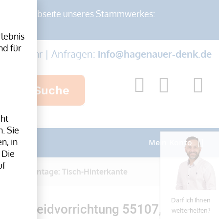
auf der Webseite unseres Stammwerkes:
lebnis
nd für
-17:00 Uhr | Anfragen:
info@hagenauer-denk.de
Suche
cht
. Sie
n, in
Mein Konto
 Die
uf
750 mm, Montage: Tisch-Hinterkante
Darf ich Ihnen
-Schneidvorrichtung 55107,
weiterhelfen?