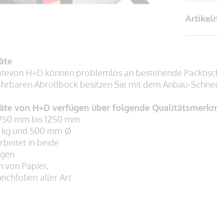
Artike
äte
evon H+D können problemlos an bestehende Packtische
ahrbaren Abrollbock besitzen Sie mit dem Anbau-Schneid
äte von H+D verfügen über folgende Qualitätsmerkm
n 750 mm bis 1250 mm
00 kg und 500 mm Ø
rbeitet in beide
gen
n von Papier,
hfolien aller Art