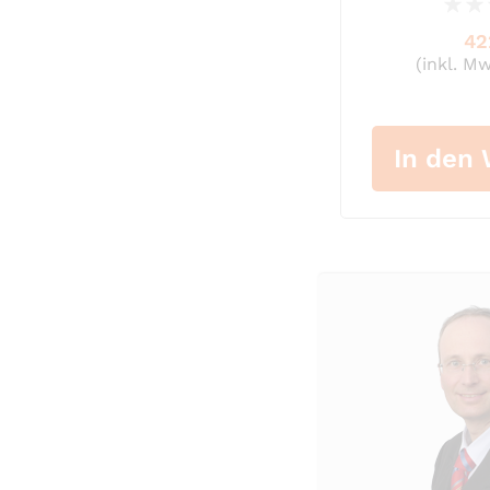
0%
42
(inkl. M
In den