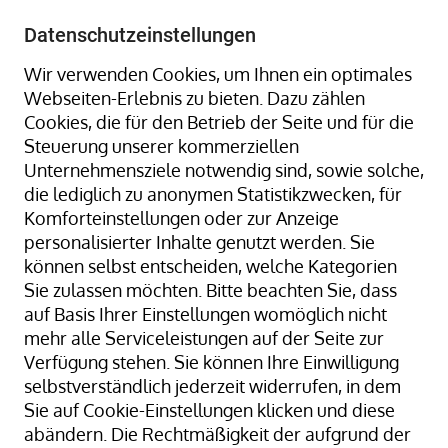
+49 8323 9660-0
-
info@hagenauer-denk.de
Datenschutzeinstellungen
Wir verwenden Cookies, um Ihnen ein optimales
Webseiten-Erlebnis zu bieten. Dazu zählen
Cookies, die für den Betrieb der Seite und für die
Steuerung unserer kommerziellen
Unternehmensziele notwendig sind, sowie solche,
die lediglich zu anonymen Statistikzwecken, für
Home
Gummiringe + Gummibänder
Komforteinstellungen oder zur Anzeige
EX-BAND Kreuzgummiband / Kreuzgummibänder
personalisierter Inhalte genutzt werden. Sie
EX-BAND Kreuz- Gummiband, pink
können selbst entscheiden, welche Kategorien
Sie zulassen möchten. Bitte beachten Sie, dass
auf Basis Ihrer Einstellungen womöglich nicht
mehr alle Serviceleistungen auf der Seite zur
Zum
Verfügung stehen. Sie können Ihre Einwilligung
Ende
selbstverständlich jederzeit widerrufen, in dem
der
Sie auf Cookie-Einstellungen klicken und diese
Bildergalerie
abändern. Die Rechtmäßigkeit der aufgrund der
springen