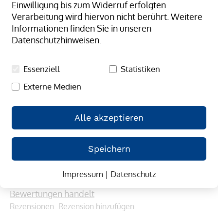
Einwilligung bis zum Widerruf erfolgten
Verarbeitung wird hiervon nicht berührt. Weitere
Informationen finden Sie in unseren
Datenschutzhinweisen.
Essenziell
Statistiken
Externe Medien
Alle akzeptieren
Zum
Speichern
EX-BAND Kreuz- Gummiband, pink
Anfang
(6)
4/5.00
der
Impressum
|
Datenschutz
80
100
% of
Mehr Informationen, dass es sich um echte 
Bildergalerie
Bewertungen handelt
springen
Rezensionen
Rezension hinzufügen