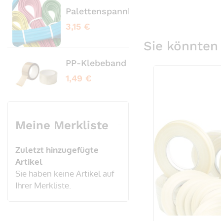
Palettenspannbänder profiliert bl
Pale
3,15 €
3,65
Sie könnten 
PP-Klebeband transparent No Nois
PVC
1,49 €
3,20
Meine Merkliste
Zuletzt hinzugefügte
Artikel
Sie haben keine Artikel auf
Ihrer Merkliste.