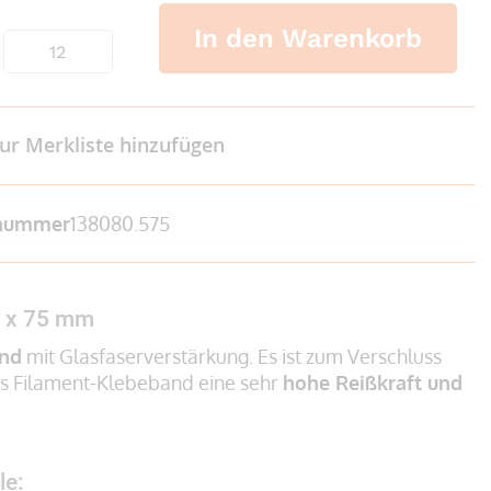
In den Warenkorb
ur Merkliste hinzufügen
lnummer
138080.575
m x 75 mm
and
mit Glasfaserverstärkung. Es ist zum Verschluss
as Filament-Klebeband eine sehr
hohe Reißkraft und
le: