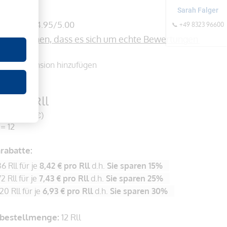
mm
Sarah Falger
(4)
4.95/5.00
📞 +49 8323 96600
formationen, dass es sich um echte Bewertungen 
onen
Rezension hinzufügen
er
€
pro Rll
St. 11,78 €)
 = 12
abatte:
6 Rll für je
8,42 €
pro Rll
d.h.
Sie sparen
15
%
2 Rll für je
7,43 €
pro Rll
d.h.
Sie sparen
25
%
20 Rll für je
6,93 €
pro Rll
d.h.
Sie sparen
30
%
bestellmenge:
12 Rll