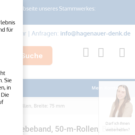
auf der Webseite unseres Stammwerkes:
lebnis
nd für
-17:00 Uhr | Anfragen:
info@hagenauer-denk.de
Suche
cht
. Sie
n, in
Mein Konto
 Die
uf
 50-m-Rollen, Breite: 75 mm
Darf ich Ihnen
ent-Klebeband, 50-m-Rollen, Breite:
weiterhelfen?