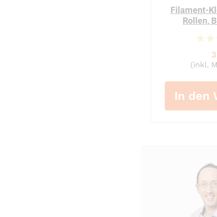
Filament-K
Rollen, 
3
(inkl. 
In den