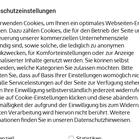
Umreifungsmaschinen, Stretchwickler uvm. finden Sie 
schutzeinstellungen
rwenden Cookies, um Ihnen ein optimales Webseiten-Er
ten. Dazu zählen Cookies, die für den Betrieb der Seite u
Hotline:
+49 8323 9660-0
| Mo-Fr 07:30
teuerung unserer kommerziellen Unternehmensziele
dig sind, sowie solche, die lediglich zu anonymen
tikzwecken, für Komforteinstellungen oder zur Anzeige
alisierter Inhalte genutzt werden. Sie können selbst
eiden, welche Kategorien Sie zulassen möchten. Bitte
en Sie, dass auf Basis Ihrer Einstellungen womöglich ni
lle Serviceleistungen auf der Seite zur Verfügung stehen
 Ihre Einwilligung selbstverständlich jederzeit widerrufe
Unser Team
H+D Stammwerk
e auf Cookie-Einstellungen klicken und diese abändern.
äßigkeit der aufgrund der Einwilligung bis zum Widerr
ür Schwer- und Gefahrgutverpackung
Filament-Klebeband,
ten Verarbeitung wird hiervon nicht berührt. Weitere
ationen finden Sie in unseren Datenschutzhinweisen.
Filam
enziell
Statistiken