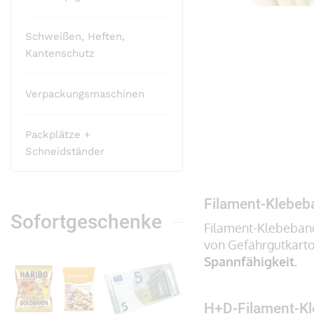
Schweißen, Heften,
Zum
Kantenschutz
Anfang
der
Bildergalerie
Verpackungsmaschinen
springen
Packplätze +
Schneidständer
Filament-Klebeb
Sofortgeschenke
Filament-Klebeband
von Gefahrgutkarto
Spannfähigkeit.
H+D-Filament-Kl