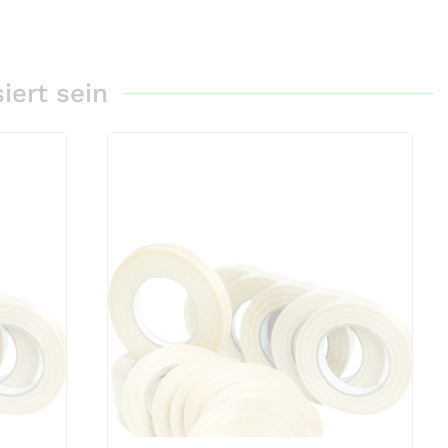
. 66m x 50mm, braun (48 my)
PP-Klebeband transparent No Noise, 66m 
0,69 €
iert sein
ent No Noise, 66m x 50mm (48 my)
PP-Klebeband mit hoher Verschlusssicherh
2,49 €