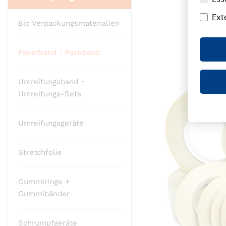
Ende
Ext
der
Bio Verpackungsmaterialien
Bildergalerie
springen
Paketband / Packband
Umreifungsband +
Umreifungs-Sets
Umreifungsgeräte
Stretchfolie
Gummiringe +
Gummibänder
Schrumpfgeräte