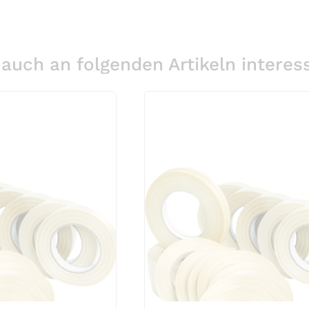
au: Umfang 1800 mm
ttenspannbänder profiliert gelb: Umfang 2100 mm
PP-Klebeband No Noise
 €
1,99 €
auch an folgenden Artikeln interess
e, 66m x 50mm (46 my)
-Klebeband transparent Premium, 66m x 50mm
PP-Klebeband transpar
 €
1,99 €