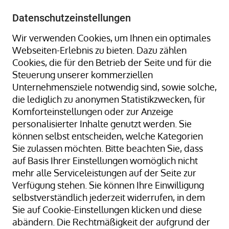
+49 8323 9660-0
-
info@hagenauer-denk.de
Datenschutzeinstellungen
Wir verwenden Cookies, um Ihnen ein optimales
Webseiten-Erlebnis zu bieten. Dazu zählen
Cookies, die für den Betrieb der Seite und für die
Steuerung unserer kommerziellen
Unternehmensziele notwendig sind, sowie solche,
die lediglich zu anonymen Statistikzwecken, für
Home
Gummiringe + Gummibänder
Komforteinstellungen oder zur Anzeige
Gummiringe + Gummibänder Naturkautschuk
personalisierter Inhalte genutzt werden. Sie
Gummibänder, natur/transparent; 120 mm Ø x 12 x 1
können selbst entscheiden, welche Kategorien
mm; lose geschüttet
Sie zulassen möchten. Bitte beachten Sie, dass
auf Basis Ihrer Einstellungen womöglich nicht
mehr alle Serviceleistungen auf der Seite zur
Verfügung stehen. Sie können Ihre Einwilligung
Zum
selbstverständlich jederzeit widerrufen, in dem
Ende
Sie auf Cookie-Einstellungen klicken und diese
der
abändern. Die Rechtmäßigkeit der aufgrund der
Bildergalerie