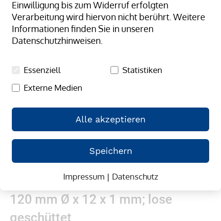
Einwilligung bis zum Widerruf erfolgten
springen
Verarbeitung wird hiervon nicht berührt. Weitere
Informationen finden Sie in unseren
Datenschutzhinweisen.
Essenziell
Statistiken
Externe Medien
Alle akzeptieren
Speichern
Impressum
|
Datenschutz
Zum
Gummibänder, natur/transparent;
Anfang
120 mm Ø x 12 x 1 mm; lose
der
Bildergalerie
geschüttet