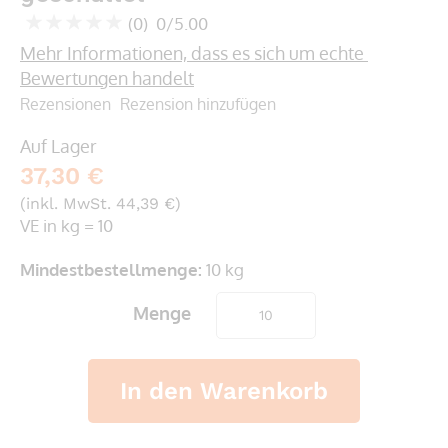
springen
(0)
0/5.00
0
100
% of
Mehr Informationen, dass es sich um echte 
Bewertungen handelt
Rezensionen
Rezension hinzufügen
Auf Lager
37,30 €
(inkl. MwSt. 44,39 €)
VE in kg = 10
Mindestbestellmenge:
10 kg
Menge
In den Warenkorb