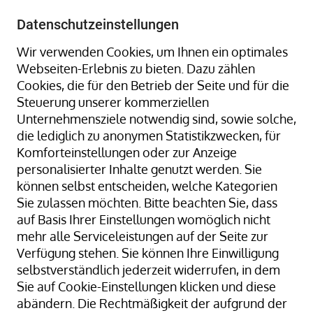
+49 8323 9660-0
-
info@hagenauer-denk.de
Datenschutzeinstellungen
Wir verwenden Cookies, um Ihnen ein optimales
Webseiten-Erlebnis zu bieten. Dazu zählen
Cookies, die für den Betrieb der Seite und für die
Steuerung unserer kommerziellen
Unternehmensziele notwendig sind, sowie solche,
die lediglich zu anonymen Statistikzwecken, für
Home
Gummiringe + Gummibänder
Komforteinstellungen oder zur Anzeige
Gummiringe + Gummibänder Naturkautschuk
personalisierter Inhalte genutzt werden. Sie
Gummibänder, natur/transparent; 140 mm Ø x 17 x 1
können selbst entscheiden, welche Kategorien
mm; lose geschüttet
Sie zulassen möchten. Bitte beachten Sie, dass
auf Basis Ihrer Einstellungen womöglich nicht
mehr alle Serviceleistungen auf der Seite zur
Verfügung stehen. Sie können Ihre Einwilligung
Zum
selbstverständlich jederzeit widerrufen, in dem
Ende
Sie auf Cookie-Einstellungen klicken und diese
der
abändern. Die Rechtmäßigkeit der aufgrund der
Bildergalerie