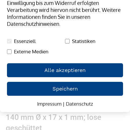
Einwilligung bis zum Widerruf erfolgten
springen
Verarbeitung wird hiervon nicht berührt. Weitere
Informationen finden Sie in unseren
Datenschutzhinweisen.
Essenziell
Statistiken
Externe Medien
Alle akzeptieren
Speichern
Impressum
|
Datenschutz
Zum
Gummibänder, natur/transparent;
Anfang
140 mm Ø x 17 x 1 mm; lose
der
Bildergalerie
geschüttet