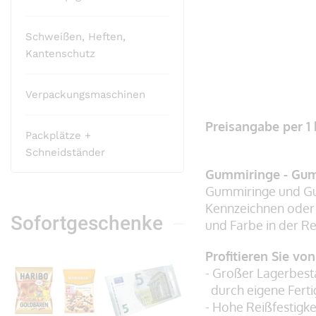
Schweißen, Heften,
Kantenschutz
Verpackungsmaschinen
Zum
Anfang
Preisangabe per 1
Packplätze +
der
Schneidständer
Bildergalerie
Gummiringe - Gum
springen
Gummiringe und Gu
Kennzeichnen oder
Sofortgeschenke
und Farbe in der Reg
Profitieren Sie vo
- Großer Lagerbest
durch eigene Fert
- Hohe Reißfestigke