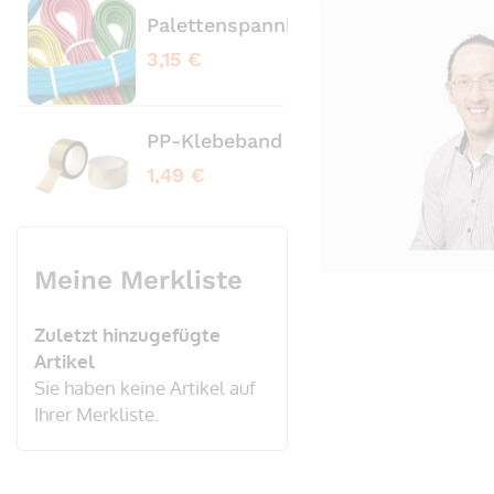
Palettenspannbänder profiliert bl
Pale
3,15 €
3,65
PP-Klebeband transparent No Nois
PVC
1,49 €
3,20
Meine Merkliste
Zuletzt hinzugefügte
Artikel
Sie haben keine Artikel auf
Ihrer Merkliste.