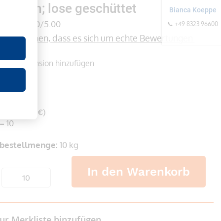
 x 1 mm; lose geschüttet
Bianca Koeppe
(0)
0/5.00
📞 +49 8323 96600
formationen, dass es sich um echte Bewertungen 
onen
Rezension hinzufügen
er
 €
wSt. 55,22 €)
= 10
bestellmenge:
10 kg
In den Warenkorb
ur Merkliste hinzufügen