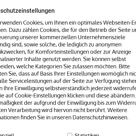
Umreifungsmaschinen, Stretchwickler uvm. finden Sie 
schutzeinstellungen
rwenden Cookies, um Ihnen ein optimales Webseiten-Er
ten. Dazu zählen Cookies, die für den Betrieb der Seite u
Hotline:
+49 8323 9660-0
| Mo-Fr 07:30
teuerung unserer kommerziellen Unternehmensziele
dig sind, sowie solche, die lediglich zu anonymen
tikzwecken, für Komforteinstellungen oder zur Anzeige
alisierter Inhalte genutzt werden. Sie können selbst
eiden, welche Kategorien Sie zulassen möchten. Bitte
en Sie, dass auf Basis Ihrer Einstellungen womöglich ni
lle Serviceleistungen auf der Seite zur Verfügung stehen
 Ihre Einwilligung selbstverständlich jederzeit widerrufe
Unser Team
H+D Stammwerk
e auf Cookie-Einstellungen klicken und diese abändern.
äßigkeit der aufgrund der Einwilligung bis zum Widerr
Gummibänder Naturkautschuk
Gummibänder, natur/transp
ten Verarbeitung wird hiervon nicht berührt. Weitere
ationen finden Sie in unseren Datenschutzhinweisen.
Gummi
enziell
Statistiken