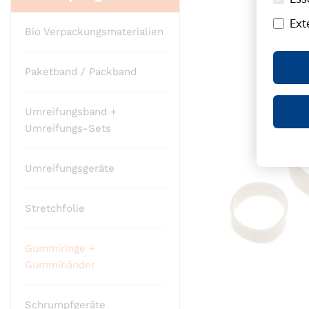
Ende
Ext
der
Bio Verpackungsmaterialien
Bildergalerie
springen
Paketband / Packband
Umreifungsband +
Umreifungs-Sets
Umreifungsgeräte
Stretchfolie
Gummiringe +
Gummibänder
Schrumpfgeräte