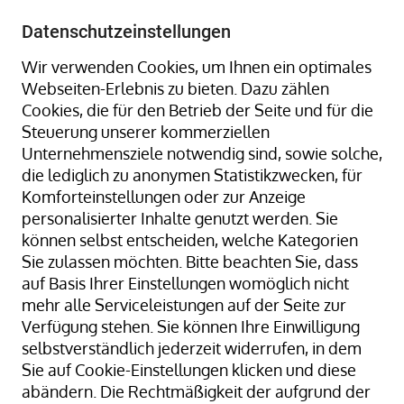
+49 8323 9660-0
-
info@hagenauer-denk.de
Datenschutzeinstellungen
Wir verwenden Cookies, um Ihnen ein optimales
Webseiten-Erlebnis zu bieten. Dazu zählen
Cookies, die für den Betrieb der Seite und für die
Steuerung unserer kommerziellen
Unternehmensziele notwendig sind, sowie solche,
die lediglich zu anonymen Statistikzwecken, für
Home
Gummiringe + Gummibänder
Komforteinstellungen oder zur Anzeige
Gummiringe + Gummibänder Naturkautschuk
personalisierter Inhalte genutzt werden. Sie
Gummibänder, natur/transparent; 140 mm Ø x 4 x 1
können selbst entscheiden, welche Kategorien
mm; lose geschüttet
Sie zulassen möchten. Bitte beachten Sie, dass
auf Basis Ihrer Einstellungen womöglich nicht
mehr alle Serviceleistungen auf der Seite zur
Verfügung stehen. Sie können Ihre Einwilligung
Zum
selbstverständlich jederzeit widerrufen, in dem
Ende
Sie auf Cookie-Einstellungen klicken und diese
der
abändern. Die Rechtmäßigkeit der aufgrund der
Bildergalerie