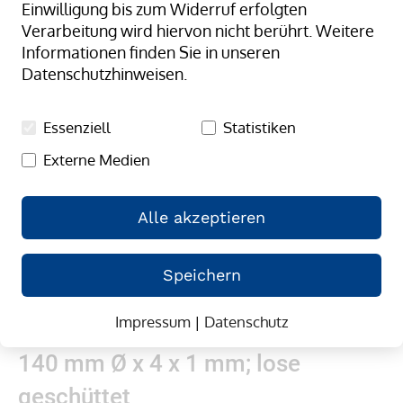
Einwilligung bis zum Widerruf erfolgten
springen
Verarbeitung wird hiervon nicht berührt. Weitere
Informationen finden Sie in unseren
Datenschutzhinweisen.
Essenziell
Statistiken
Externe Medien
Alle akzeptieren
Speichern
Impressum
|
Datenschutz
Zum
Gummibänder, natur/transparent;
Anfang
140 mm Ø x 4 x 1 mm; lose
der
Bildergalerie
geschüttet