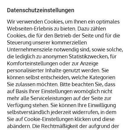
+49 8323 9660-0
-
info@hagenauer-denk.de
Datenschutzeinstellungen
Wir verwenden Cookies, um Ihnen ein optimales
Webseiten-Erlebnis zu bieten. Dazu zählen
Cookies, die für den Betrieb der Seite und für die
Steuerung unserer kommerziellen
Unternehmensziele notwendig sind, sowie solche,
die lediglich zu anonymen Statistikzwecken, für
Home
Gummiringe + Gummibänder
Komforteinstellungen oder zur Anzeige
Gummiringe + Gummibänder Naturkautschuk
personalisierter Inhalte genutzt werden. Sie
Gummibänder, natur/transparent; 15 mm Ø x 12 x 1 mm;
können selbst entscheiden, welche Kategorien
lose geschüttet
Sie zulassen möchten. Bitte beachten Sie, dass
auf Basis Ihrer Einstellungen womöglich nicht
mehr alle Serviceleistungen auf der Seite zur
Verfügung stehen. Sie können Ihre Einwilligung
Zum
selbstverständlich jederzeit widerrufen, in dem
Ende
Sie auf Cookie-Einstellungen klicken und diese
der
abändern. Die Rechtmäßigkeit der aufgrund der
Bildergalerie