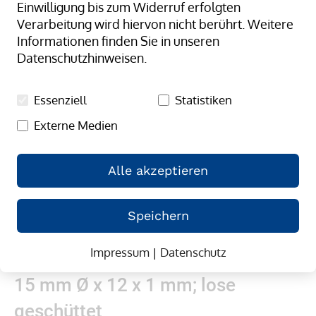
Einwilligung bis zum Widerruf erfolgten
springen
Verarbeitung wird hiervon nicht berührt. Weitere
Informationen finden Sie in unseren
Datenschutzhinweisen.
Essenziell
Statistiken
Externe Medien
Alle akzeptieren
Speichern
Impressum
|
Datenschutz
Zum
Gummibänder, natur/transparent;
Anfang
15 mm Ø x 12 x 1 mm; lose
der
Bildergalerie
geschüttet