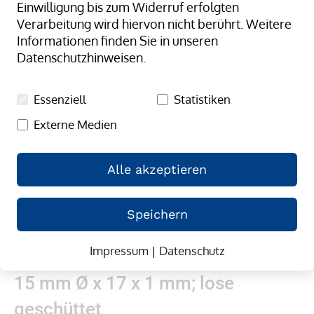
Einwilligung bis zum Widerruf erfolgten
springen
Verarbeitung wird hiervon nicht berührt. Weitere
Informationen finden Sie in unseren
Datenschutzhinweisen.
Essenziell
Statistiken
Externe Medien
Alle akzeptieren
Speichern
Impressum
|
Datenschutz
Zum
Gummibänder, natur/transparent;
Anfang
15 mm Ø x 17 x 1 mm; lose
der
Bildergalerie
geschüttet