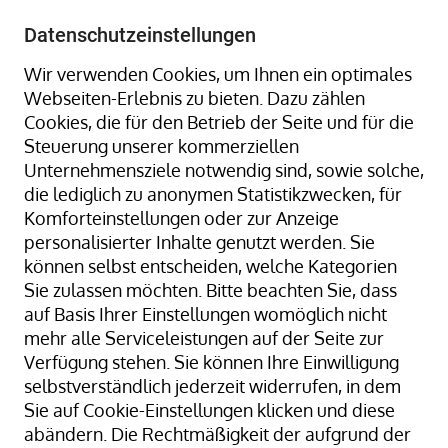
+49 8323 9660-0
-
info@hagenauer-denk.de
Datenschutzeinstellungen
Wir verwenden Cookies, um Ihnen ein optimales
Webseiten-Erlebnis zu bieten. Dazu zählen
Cookies, die für den Betrieb der Seite und für die
Steuerung unserer kommerziellen
Unternehmensziele notwendig sind, sowie solche,
die lediglich zu anonymen Statistikzwecken, für
Home
Gummiringe + Gummibänder
Komforteinstellungen oder zur Anzeige
Gummiringe + Gummibänder Naturkautschuk
personalisierter Inhalte genutzt werden. Sie
Gummibänder, natur/transparent; 15 mm Ø x 17 x 1 mm;
können selbst entscheiden, welche Kategorien
lose geschüttet
Sie zulassen möchten. Bitte beachten Sie, dass
auf Basis Ihrer Einstellungen womöglich nicht
mehr alle Serviceleistungen auf der Seite zur
Verfügung stehen. Sie können Ihre Einwilligung
Zum
selbstverständlich jederzeit widerrufen, in dem
Ende
Sie auf Cookie-Einstellungen klicken und diese
der
abändern. Die Rechtmäßigkeit der aufgrund der
Bildergalerie