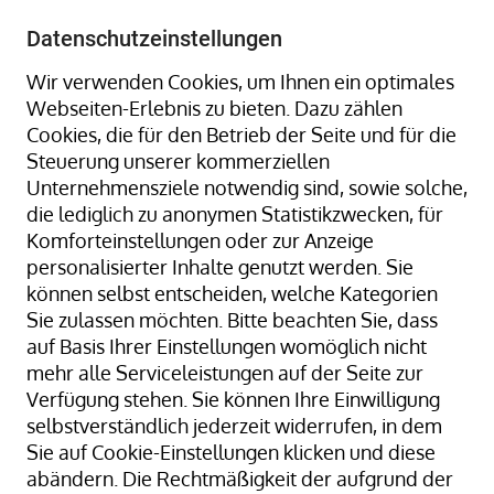
+49 8323 9660-0
-
info@hagenauer-denk.de
Datenschutzeinstellungen
Wir verwenden Cookies, um Ihnen ein optimales
Webseiten-Erlebnis zu bieten. Dazu zählen
Cookies, die für den Betrieb der Seite und für die
Steuerung unserer kommerziellen
Unternehmensziele notwendig sind, sowie solche,
die lediglich zu anonymen Statistikzwecken, für
Home
Gummiringe + Gummibänder
Komforteinstellungen oder zur Anzeige
Gummiringe + Gummibänder Naturkautschuk
personalisierter Inhalte genutzt werden. Sie
Gummibänder, natur/transparent; 20 mm Ø x 20 x 1
können selbst entscheiden, welche Kategorien
mm; lose geschüttet
Sie zulassen möchten. Bitte beachten Sie, dass
auf Basis Ihrer Einstellungen womöglich nicht
mehr alle Serviceleistungen auf der Seite zur
Verfügung stehen. Sie können Ihre Einwilligung
Zum
selbstverständlich jederzeit widerrufen, in dem
Ende
Sie auf Cookie-Einstellungen klicken und diese
der
abändern. Die Rechtmäßigkeit der aufgrund der
Bildergalerie