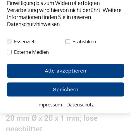
Einwilligung bis zum Widerruf erfolgten
springen
Verarbeitung wird hiervon nicht berührt. Weitere
Informationen finden Sie in unseren
Datenschutzhinweisen.
Essenziell
Statistiken
Externe Medien
Alle akzeptieren
Speichern
Impressum
|
Datenschutz
Zum
Gummibänder, natur/transparent;
Anfang
20 mm Ø x 20 x 1 mm; lose
der
Bildergalerie
geschüttet