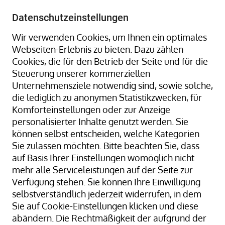
+49 8323 9660-0
-
info@hagenauer-denk.de
Datenschutzeinstellungen
Wir verwenden Cookies, um Ihnen ein optimales
Webseiten-Erlebnis zu bieten. Dazu zählen
Cookies, die für den Betrieb der Seite und für die
Steuerung unserer kommerziellen
Unternehmensziele notwendig sind, sowie solche,
die lediglich zu anonymen Statistikzwecken, für
Home
Gummiringe + Gummibänder
Komforteinstellungen oder zur Anzeige
Gummiringe + Gummibänder Naturkautschuk
personalisierter Inhalte genutzt werden. Sie
Gummibänder, natur/transparent; 20 mm Ø x 25 x 1
können selbst entscheiden, welche Kategorien
mm; lose geschüttet
Sie zulassen möchten. Bitte beachten Sie, dass
auf Basis Ihrer Einstellungen womöglich nicht
mehr alle Serviceleistungen auf der Seite zur
Verfügung stehen. Sie können Ihre Einwilligung
Zum
selbstverständlich jederzeit widerrufen, in dem
Ende
Sie auf Cookie-Einstellungen klicken und diese
der
abändern. Die Rechtmäßigkeit der aufgrund der
Bildergalerie