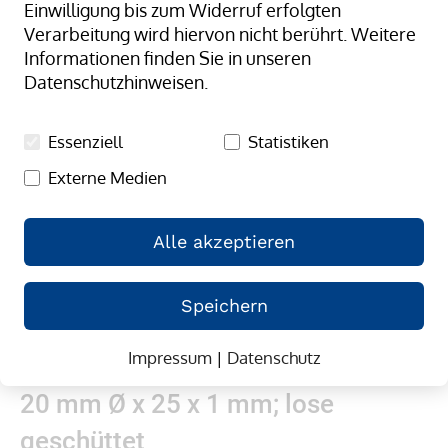
Einwilligung bis zum Widerruf erfolgten
springen
Verarbeitung wird hiervon nicht berührt. Weitere
Informationen finden Sie in unseren
Datenschutzhinweisen.
Essenziell
Statistiken
Externe Medien
Alle akzeptieren
Speichern
Impressum
|
Datenschutz
Zum
Gummibänder, natur/transparent;
Anfang
20 mm Ø x 25 x 1 mm; lose
der
Bildergalerie
geschüttet