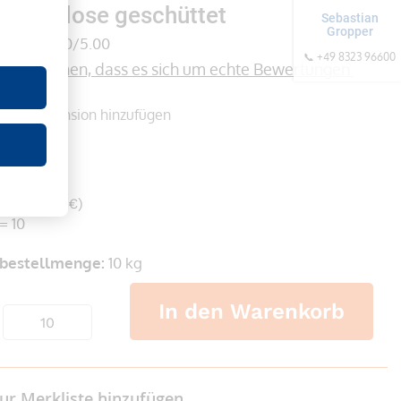
 1 mm; lose geschüttet
Sebastian
Gropper
(0)
0/5.00
📞 +49 8323 96600
formationen, dass es sich um echte Bewertungen 
onen
Rezension hinzufügen
er
 €
wSt. 55,22 €)
= 10
bestellmenge:
10 kg
In den Warenkorb
ur Merkliste hinzufügen