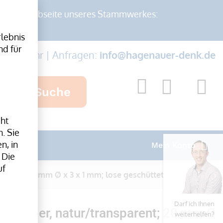
auf der Webseite unseres Stammwerkes:
lebnis
nd für
-17:00 Uhr | Anfragen:
info@hagenauer-denk.de
Suche
cht
. Sie
n, in
Mein Konto
 Die
uf
arent; 20 mm Ø x 3 x 1 mm; lose geschüttet
Darf ich Ihnen
bänder, natur/transparent; 20 mm Ø
weiterhelfen?