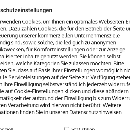
Umreifungsmaschinen, Stretchwickler uvm. finden Sie 
schutzeinstellungen
rwenden Cookies, um Ihnen ein optimales Webseiten-Er
ten. Dazu zählen Cookies, die für den Betrieb der Seite u
Hotline:
+49 8323 9660-0
| Mo-Fr 07:30
teuerung unserer kommerziellen Unternehmensziele
dig sind, sowie solche, die lediglich zu anonymen
tikzwecken, für Komforteinstellungen oder zur Anzeige
alisierter Inhalte genutzt werden. Sie können selbst
eiden, welche Kategorien Sie zulassen möchten. Bitte
en Sie, dass auf Basis Ihrer Einstellungen womöglich ni
lle Serviceleistungen auf der Seite zur Verfügung stehen
 Ihre Einwilligung selbstverständlich jederzeit widerrufe
Unser Team
H+D Stammwerk
e auf Cookie-Einstellungen klicken und diese abändern.
äßigkeit der aufgrund der Einwilligung bis zum Widerr
Gummibänder Naturkautschuk
Gummibänder, natur/transp
ten Verarbeitung wird hiervon nicht berührt. Weitere
ationen finden Sie in unseren Datenschutzhinweisen.
Gummi
enziell
Statistiken