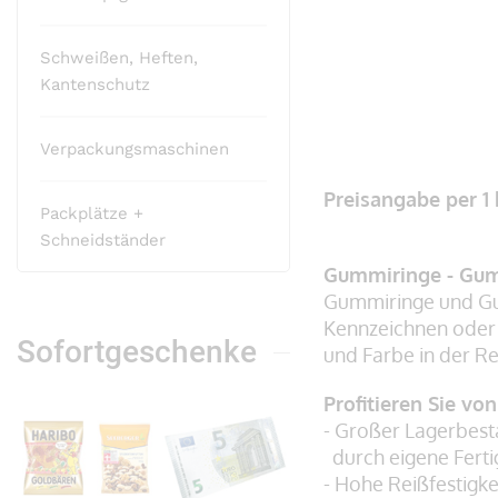
Schweißen, Heften,
Kantenschutz
Verpackungsmaschinen
Zum
Anfang
Preisangabe per 1
Packplätze +
der
Schneidständer
Bildergalerie
Gummiringe - Gum
springen
Gummiringe und Gu
Kennzeichnen oder
Sofortgeschenke
und Farbe in der Reg
Profitieren Sie vo
- Großer Lagerbest
durch eigene Fert
- Hohe Reißfestigke