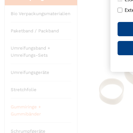
Ende
Ext
der
Bio Verpackungsmaterialien
Bildergalerie
springen
Paketband / Packband
Umreifungsband +
Umreifungs-Sets
Umreifungsgeräte
Stretchfolie
Gummiringe +
Gummibänder
Schrumpfgeräte