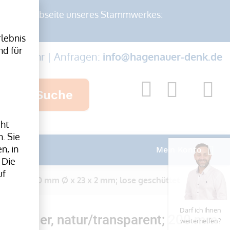
auf der Webseite unseres Stammwerkes:
lebnis
nd für
-17:00 Uhr | Anfragen:
info@hagenauer-denk.de
Suche
cht
. Sie
n, in
Mein Konto
 Die
uf
arent; 200 mm Ø x 23 x 2 mm; lose geschüttet
Darf ich Ihnen
bänder, natur/transparent; 200 mm
weiterhelfen?