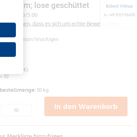
3 x 2 mm; lose geschüttet
Bülent Yilmaz
(0)
0/5.00
📞 +49 8323 96600
formationen, dass es sich um echte Bewertungen 
onen
Rezension hinzufügen
er
 €
wSt. 55,22 €)
= 10
bestellmenge:
10 kg
In den Warenkorb
ur Merkliste hinzufügen