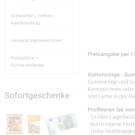
Schweißen, Heften,
Kantenschutz
Verpackungsmaschinen
Zum
Anfang
Preisangabe per 1
Packplätze +
der
Schneidständer
Bildergalerie
Gummiringe - Gum
springen
Gummiringe und Gu
Kennzeichnen oder
Sofortgeschenke
und Farbe in der Reg
Profitieren Sie vo
- Großer Lagerbest
durch eigene Fert
- Hohe Reißfestigke