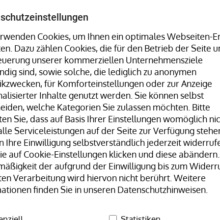
Umreifungsmaschinen, Stretchwickler uvm. finden Sie 
schutzeinstellungen
rwenden Cookies, um Ihnen ein optimales Webseiten-Er
ten. Dazu zählen Cookies, die für den Betrieb der Seite u
Hotline:
+49 8323 9660-0
| Mo-Fr 07:30
teuerung unserer kommerziellen Unternehmensziele
dig sind, sowie solche, die lediglich zu anonymen
tikzwecken, für Komforteinstellungen oder zur Anzeige
alisierter Inhalte genutzt werden. Sie können selbst
eiden, welche Kategorien Sie zulassen möchten. Bitte
en Sie, dass auf Basis Ihrer Einstellungen womöglich ni
lle Serviceleistungen auf der Seite zur Verfügung stehen
 Ihre Einwilligung selbstverständlich jederzeit widerrufe
Unser Team
H+D Stammwerk
e auf Cookie-Einstellungen klicken und diese abändern.
äßigkeit der aufgrund der Einwilligung bis zum Widerr
Gummibänder Naturkautschuk
Gummibänder, natur/transp
ten Verarbeitung wird hiervon nicht berührt. Weitere
ationen finden Sie in unseren Datenschutzhinweisen.
Gummi
enziell
Statistiken