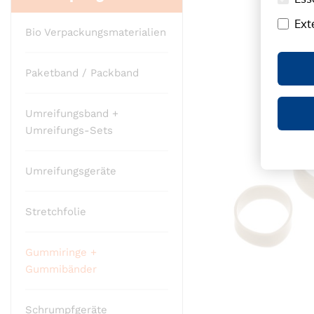
Ende
Ext
der
Bio Verpackungsmaterialien
Bildergalerie
springen
Paketband / Packband
Umreifungsband +
Umreifungs-Sets
Umreifungsgeräte
Stretchfolie
Gummiringe +
Gummibänder
Schrumpfgeräte