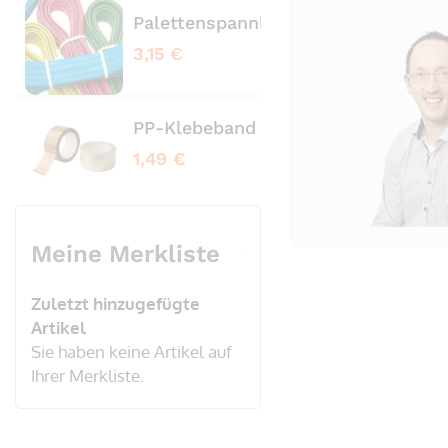
Palettenspannbänder profiliert bl
Pale
3,15 €
3,65
PP-Klebeband transparent No Nois
PVC
1,49 €
3,20
Meine Merkliste
Zuletzt hinzugefügte
Artikel
Sie haben keine Artikel auf
Ihrer Merkliste.