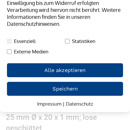
Einwilligung bis zum Widerruf erfolgten
springen
Verarbeitung wird hiervon nicht berührt. Weitere
Informationen finden Sie in unseren
Datenschutzhinweisen.
Essenziell
Statistiken
Externe Medien
Alle akzeptieren
Speichern
Impressum
|
Datenschutz
Zum
Gummibänder, natur/transparent;
Anfang
25 mm Ø x 20 x 1 mm; lose
der
Bildergalerie
geschüttet