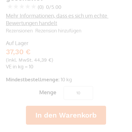
springen
(0)
0/5.00
0
100
% of
Mehr Informationen, dass es sich um echte 
Bewertungen handelt
Rezensionen
Rezension hinzufügen
Auf Lager
37,30 €
(inkl. MwSt. 44,39 €)
VE in kg = 10
Mindestbestellmenge:
10 kg
Menge
In den Warenkorb