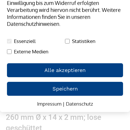
Einwilligung bis zum Widerruf erfolgten
springen
Verarbeitung wird hiervon nicht berührt. Weitere
Informationen finden Sie in unseren
Datenschutzhinweisen.
Essenziell
Statistiken
Externe Medien
Alle akzeptieren
Speichern
Impressum
|
Datenschutz
Zum
Gummibänder, natur/transparent;
Anfang
260 mm Ø x 14 x 2 mm; lose
der
Bildergalerie
geschüttet