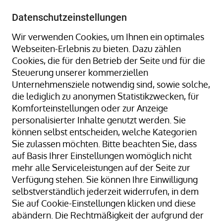
+49 8323 9660-0
-
info@hagenauer-denk.de
Datenschutzeinstellungen
Wir verwenden Cookies, um Ihnen ein optimales
Webseiten-Erlebnis zu bieten. Dazu zählen
Cookies, die für den Betrieb der Seite und für die
Steuerung unserer kommerziellen
Unternehmensziele notwendig sind, sowie solche,
die lediglich zu anonymen Statistikzwecken, für
Home
Gummiringe + Gummibänder
Komforteinstellungen oder zur Anzeige
Gummiringe + Gummibänder Naturkautschuk
personalisierter Inhalte genutzt werden. Sie
Gummibänder, natur/transparent; 260 mm Ø x 14 x 2
können selbst entscheiden, welche Kategorien
mm; lose geschüttet
Sie zulassen möchten. Bitte beachten Sie, dass
auf Basis Ihrer Einstellungen womöglich nicht
mehr alle Serviceleistungen auf der Seite zur
Verfügung stehen. Sie können Ihre Einwilligung
Zum
selbstverständlich jederzeit widerrufen, in dem
Ende
Sie auf Cookie-Einstellungen klicken und diese
der
abändern. Die Rechtmäßigkeit der aufgrund der
Bildergalerie