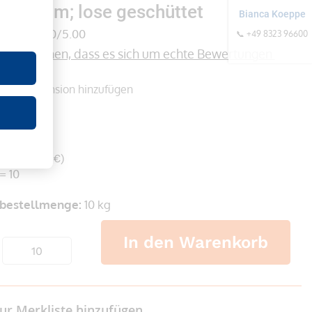
8 x 2 mm; lose geschüttet
Bianca Koeppe
(0)
0/5.00
📞 +49 8323 96600
formationen, dass es sich um echte Bewertungen 
onen
Rezension hinzufügen
er
 €
wSt. 55,22 €)
= 10
bestellmenge:
10 kg
In den Warenkorb
ur Merkliste hinzufügen