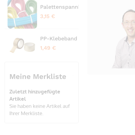
Palettenspannbänder profiliert bl
Pale
3,15 €
3,65
PP-Klebeband transparent No Nois
PVC
1,49 €
3,20
Meine Merkliste
Zuletzt hinzugefügte
Artikel
Sie haben keine Artikel auf
Ihrer Merkliste.