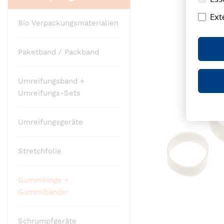
Ende
Ext
der
Bio Verpackungsmaterialien
Bildergalerie
springen
Paketband / Packband
Umreifungsband +
Umreifungs-Sets
Umreifungsgeräte
Stretchfolie
Gummiringe +
Gummibänder
Schrumpfgeräte