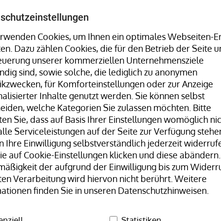
Umreifungsmaschinen, Stretchwickler uvm. finden Sie 
schutzeinstellungen
rwenden Cookies, um Ihnen ein optimales Webseiten-Er
ten. Dazu zählen Cookies, die für den Betrieb der Seite u
Hotline:
+49 8323 9660-0
| Mo-Fr 07:30
teuerung unserer kommerziellen Unternehmensziele
dig sind, sowie solche, die lediglich zu anonymen
tikzwecken, für Komforteinstellungen oder zur Anzeige
alisierter Inhalte genutzt werden. Sie können selbst
eiden, welche Kategorien Sie zulassen möchten. Bitte
en Sie, dass auf Basis Ihrer Einstellungen womöglich ni
lle Serviceleistungen auf der Seite zur Verfügung stehen
 Ihre Einwilligung selbstverständlich jederzeit widerrufe
Unser Team
H+D Stammwerk
e auf Cookie-Einstellungen klicken und diese abändern.
äßigkeit der aufgrund der Einwilligung bis zum Widerr
Gummibänder Naturkautschuk
Gummibänder, natur/transp
ten Verarbeitung wird hiervon nicht berührt. Weitere
ationen finden Sie in unseren Datenschutzhinweisen.
Gummi
enziell
Statistiken