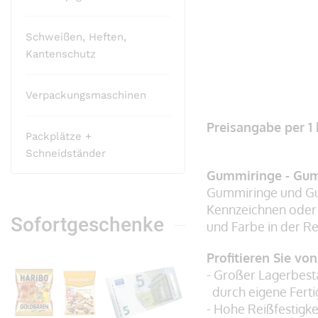
Schweißen, Heften,
Kantenschutz
Verpackungsmaschinen
Zum
Anfang
Preisangabe per 1
Packplätze +
der
Schneidständer
Bildergalerie
Gummiringe - Gum
springen
Gummiringe und Gu
Kennzeichnen oder
Sofortgeschenke
und Farbe in der Reg
Profitieren Sie vo
- Großer Lagerbest
durch eigene Fert
- Hohe Reißfestigke