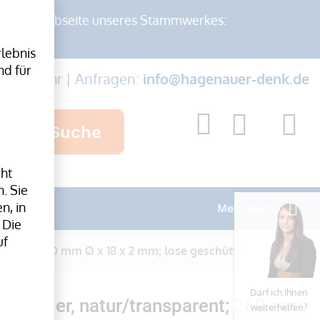
auf der Webseite unseres Stammwerkes:
lebnis
nd für
-17:00 Uhr | Anfragen:
info@hagenauer-denk.de
Suche
cht
. Sie
n, in
Mein Konto
 Die
uf
arent; 260 mm Ø x 18 x 2 mm; lose geschüttet
Darf ich Ihnen
bänder, natur/transparent; 260 mm
weiterhelfen?