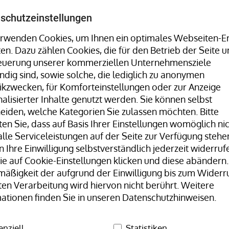
Umreifungsmaschinen, Stretchwickler uvm. finden Sie 
schutzeinstellungen
rwenden Cookies, um Ihnen ein optimales Webseiten-Er
ten. Dazu zählen Cookies, die für den Betrieb der Seite u
Hotline:
+49 8323 9660-0
| Mo-Fr 07:30
teuerung unserer kommerziellen Unternehmensziele
dig sind, sowie solche, die lediglich zu anonymen
tikzwecken, für Komforteinstellungen oder zur Anzeige
alisierter Inhalte genutzt werden. Sie können selbst
eiden, welche Kategorien Sie zulassen möchten. Bitte
en Sie, dass auf Basis Ihrer Einstellungen womöglich ni
lle Serviceleistungen auf der Seite zur Verfügung stehen
 Ihre Einwilligung selbstverständlich jederzeit widerrufe
Unser Team
H+D Stammwerk
e auf Cookie-Einstellungen klicken und diese abändern.
äßigkeit der aufgrund der Einwilligung bis zum Widerr
Gummibänder Naturkautschuk
Gummibänder, natur/transp
ten Verarbeitung wird hiervon nicht berührt. Weitere
ationen finden Sie in unseren Datenschutzhinweisen.
Gummi
enziell
Statistiken