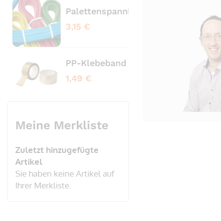
Palettenspannbänder profiliert bl
Pale
3,15 €
3,65
PP-Klebeband transparent No Nois
PVC
1,49 €
3,20
Meine Merkliste
Zuletzt hinzugefügte
Artikel
Sie haben keine Artikel auf
Ihrer Merkliste.