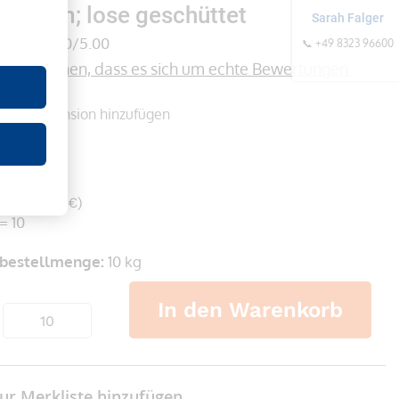
 x 2 mm; lose geschüttet
Sarah Falger
(0)
0/5.00
📞 +49 8323 96600
formationen, dass es sich um echte Bewertungen 
onen
Rezension hinzufügen
er
 €
wSt. 55,22 €)
= 10
bestellmenge:
10 kg
In den Warenkorb
ur Merkliste hinzufügen