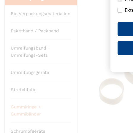
Ende
Ext
der
Bio Verpackungsmaterialien
Bildergalerie
springen
Paketband / Packband
Umreifungsband +
Umreifungs-Sets
Umreifungsgeräte
Stretchfolie
Gummiringe +
Gummibänder
Schrumpfgeräte