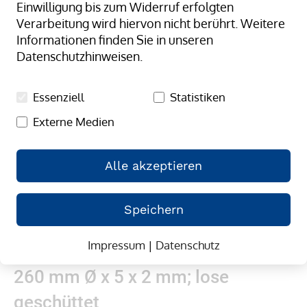
Einwilligung bis zum Widerruf erfolgten
springen
Verarbeitung wird hiervon nicht berührt. Weitere
Informationen finden Sie in unseren
Datenschutzhinweisen.
Essenziell
Statistiken
Externe Medien
Alle akzeptieren
Speichern
Impressum
|
Datenschutz
Zum
Gummibänder, natur/transparent;
Anfang
260 mm Ø x 5 x 2 mm; lose
der
Bildergalerie
geschüttet