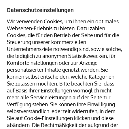
+49 8323 9660-0
-
info@hagenauer-denk.de
Datenschutzeinstellungen
Wir verwenden Cookies, um Ihnen ein optimales
Webseiten-Erlebnis zu bieten. Dazu zählen
Cookies, die für den Betrieb der Seite und für die
Steuerung unserer kommerziellen
Unternehmensziele notwendig sind, sowie solche,
die lediglich zu anonymen Statistikzwecken, für
Home
Gummiringe + Gummibänder
Komforteinstellungen oder zur Anzeige
Gummiringe + Gummibänder Naturkautschuk
personalisierter Inhalte genutzt werden. Sie
Gummibänder, natur/transparent; 260 mm Ø x 5 x 2
können selbst entscheiden, welche Kategorien
mm; lose geschüttet
Sie zulassen möchten. Bitte beachten Sie, dass
auf Basis Ihrer Einstellungen womöglich nicht
mehr alle Serviceleistungen auf der Seite zur
Verfügung stehen. Sie können Ihre Einwilligung
Zum
selbstverständlich jederzeit widerrufen, in dem
Ende
Sie auf Cookie-Einstellungen klicken und diese
der
abändern. Die Rechtmäßigkeit der aufgrund der
Bildergalerie