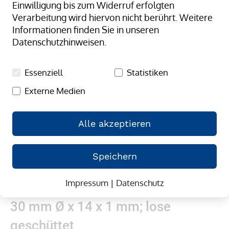
Einwilligung bis zum Widerruf erfolgten
springen
Verarbeitung wird hiervon nicht berührt. Weitere
Informationen finden Sie in unseren
Datenschutzhinweisen.
Essenziell
Statistiken
Externe Medien
Alle akzeptieren
Speichern
Impressum
|
Datenschutz
Zum
Gummibänder, natur/transparent;
Anfang
30 mm Ø x 14 x 1 mm; lose
der
Bildergalerie
geschüttet