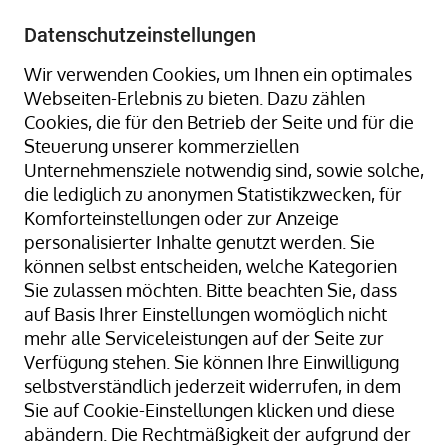
+49 8323 9660-0
-
info@hagenauer-denk.de
Datenschutzeinstellungen
Wir verwenden Cookies, um Ihnen ein optimales
Webseiten-Erlebnis zu bieten. Dazu zählen
Cookies, die für den Betrieb der Seite und für die
Steuerung unserer kommerziellen
Unternehmensziele notwendig sind, sowie solche,
die lediglich zu anonymen Statistikzwecken, für
Home
Gummiringe + Gummibänder
Komforteinstellungen oder zur Anzeige
Gummiringe + Gummibänder Naturkautschuk
personalisierter Inhalte genutzt werden. Sie
Gummibänder, natur/transparent; 30 mm Ø x 14 x 1
können selbst entscheiden, welche Kategorien
mm; lose geschüttet
Sie zulassen möchten. Bitte beachten Sie, dass
auf Basis Ihrer Einstellungen womöglich nicht
mehr alle Serviceleistungen auf der Seite zur
Verfügung stehen. Sie können Ihre Einwilligung
Zum
selbstverständlich jederzeit widerrufen, in dem
Ende
Sie auf Cookie-Einstellungen klicken und diese
der
abändern. Die Rechtmäßigkeit der aufgrund der
Bildergalerie