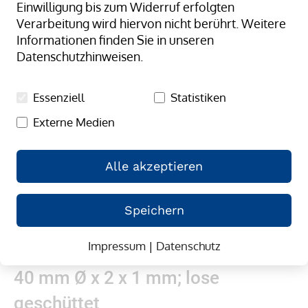
Einwilligung bis zum Widerruf erfolgten
springen
Verarbeitung wird hiervon nicht berührt. Weitere
Informationen finden Sie in unseren
Datenschutzhinweisen.
Essenziell
Statistiken
Externe Medien
Alle akzeptieren
Speichern
Impressum
|
Datenschutz
Zum
Gummibänder, natur/transparent;
Anfang
40 mm Ø x 2 x 1 mm; lose
der
Bildergalerie
geschüttet