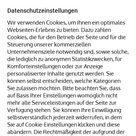
+49 8323 9660-0
-
info@hagenauer-denk.de
Datenschutzeinstellungen
Wir verwenden Cookies, um Ihnen ein optimales
Webseiten-Erlebnis zu bieten. Dazu zählen
Cookies, die für den Betrieb der Seite und für die
Steuerung unserer kommerziellen
Unternehmensziele notwendig sind, sowie solche,
die lediglich zu anonymen Statistikzwecken, für
Home
Gummiringe + Gummibänder
Komforteinstellungen oder zur Anzeige
Gummiringe + Gummibänder Naturkautschuk
personalisierter Inhalte genutzt werden. Sie
Gummibänder, natur/transparent; 40 mm Ø x 2 x 1 mm;
können selbst entscheiden, welche Kategorien
lose geschüttet
Sie zulassen möchten. Bitte beachten Sie, dass
auf Basis Ihrer Einstellungen womöglich nicht
mehr alle Serviceleistungen auf der Seite zur
Verfügung stehen. Sie können Ihre Einwilligung
Zum
selbstverständlich jederzeit widerrufen, in dem
Ende
Sie auf Cookie-Einstellungen klicken und diese
der
abändern. Die Rechtmäßigkeit der aufgrund der
Bildergalerie