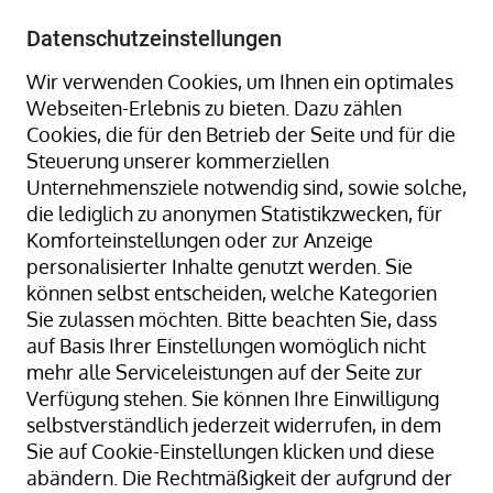
+49 8323 9660-0
-
info@hagenauer-denk.de
Datenschutzeinstellungen
Wir verwenden Cookies, um Ihnen ein optimales
Webseiten-Erlebnis zu bieten. Dazu zählen
Cookies, die für den Betrieb der Seite und für die
Steuerung unserer kommerziellen
Unternehmensziele notwendig sind, sowie solche,
die lediglich zu anonymen Statistikzwecken, für
Home
Gummiringe + Gummibänder
Komforteinstellungen oder zur Anzeige
Gummiringe + Gummibänder Naturkautschuk
personalisierter Inhalte genutzt werden. Sie
Gummibänder, natur/transparent; 50 mm Ø x 20 x 2
können selbst entscheiden, welche Kategorien
mm; lose geschüttet
Sie zulassen möchten. Bitte beachten Sie, dass
auf Basis Ihrer Einstellungen womöglich nicht
mehr alle Serviceleistungen auf der Seite zur
Verfügung stehen. Sie können Ihre Einwilligung
Zum
selbstverständlich jederzeit widerrufen, in dem
Ende
Sie auf Cookie-Einstellungen klicken und diese
der
abändern. Die Rechtmäßigkeit der aufgrund der
Bildergalerie