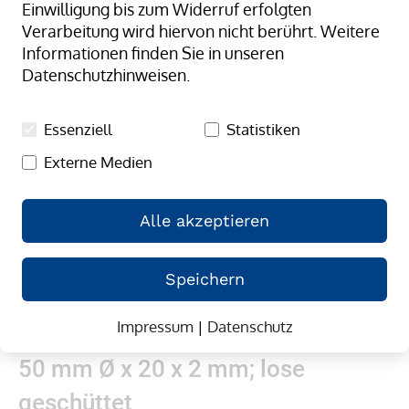
Einwilligung bis zum Widerruf erfolgten
springen
Verarbeitung wird hiervon nicht berührt. Weitere
Informationen finden Sie in unseren
Datenschutzhinweisen.
Essenziell
Statistiken
Externe Medien
Alle akzeptieren
Speichern
Impressum
|
Datenschutz
Zum
Gummibänder, natur/transparent;
Anfang
50 mm Ø x 20 x 2 mm; lose
der
Bildergalerie
geschüttet