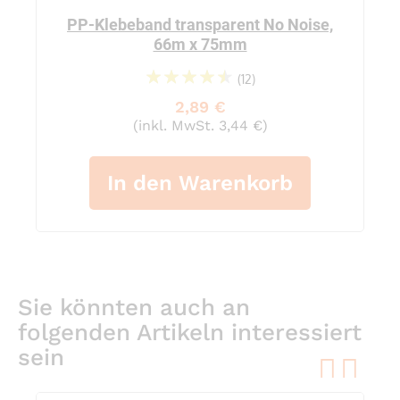
PP-Klebeband transparent No Noise,
66m x 75mm
(12)
94%
2,89 €
(inkl. MwSt. 3,44 €)
In den Warenkorb
Sie könnten auch an
folgenden Artikeln interessiert
sein
pre
ne