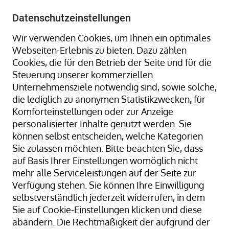
+49 8323 9660-0
-
info@hagenauer-denk.de
Datenschutzeinstellungen
Wir verwenden Cookies, um Ihnen ein optimales
Webseiten-Erlebnis zu bieten. Dazu zählen
Cookies, die für den Betrieb der Seite und für die
Steuerung unserer kommerziellen
Unternehmensziele notwendig sind, sowie solche,
die lediglich zu anonymen Statistikzwecken, für
Home
Paketband / Packband
Komforteinstellungen oder zur Anzeige
Klebestreifengeber / Klebebandspender Nassklebeband
personalisierter Inhalte genutzt werden. Sie
können selbst entscheiden, welche Kategorien
Streifengeber 6045 bis 75 mm Bandbreite
Sie zulassen möchten. Bitte beachten Sie, dass
auf Basis Ihrer Einstellungen womöglich nicht
mehr alle Serviceleistungen auf der Seite zur
Verfügung stehen. Sie können Ihre Einwilligung
Zum
selbstverständlich jederzeit widerrufen, in dem
Ende
Sie auf Cookie-Einstellungen klicken und diese
der
abändern. Die Rechtmäßigkeit der aufgrund der
Bildergalerie