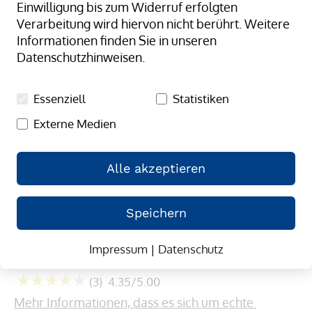
Einwilligung bis zum Widerruf erfolgten
springen
Verarbeitung wird hiervon nicht berührt. Weitere
Informationen finden Sie in unseren
Datenschutzhinweisen.
Essenziell
Statistiken
Externe Medien
Alle akzeptieren
Speichern
Zum
Streifengeber 6045 bis 75 mm
Anfang
Impressum
|
Datenschutz
Bandbreite
der
Bildergalerie
(3)
4.35/5.00
springen
87
100
% of
Mehr Informationen, dass es sich um echte 