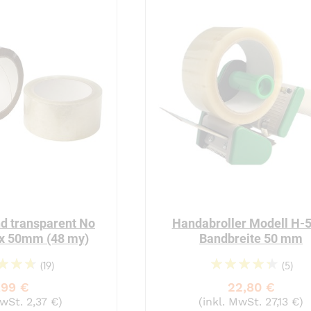
d transparent No
Handabroller Modell H-5
 x 50mm (48 my)
Bandbreite 50 mm
(19)
(5)
97%
91%
,99 €
22,80 €
MwSt. 2,37 €)
(inkl. MwSt. 27,13 €)