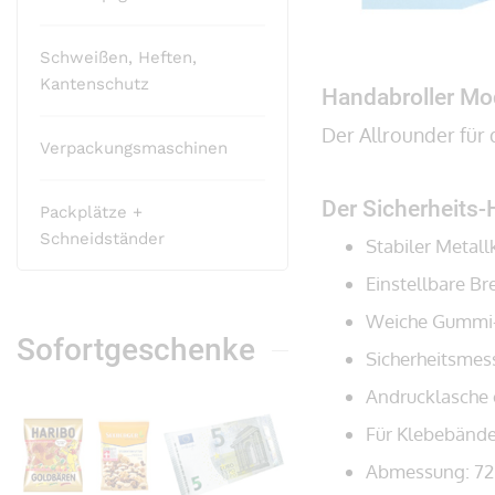
Schweißen, Heften,
Zum
Kantenschutz
Anfang
Handabroller Mod
der
Der Allrounder für
Bildergalerie
Verpackungsmaschinen
springen
Der Sicherheits-
Packplätze +
Schneidständer
Stabiler Metal
Einstellbare Br
Weiche Gummi-A
Sofortgeschenke
Sicherheitsmes
Andrucklasche 
Für Klebebände
Abmessung: 72