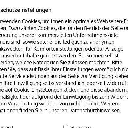
Umreifungsmaschinen, Stretchwickler uvm. finden Sie 
schutzeinstellungen
rwenden Cookies, um Ihnen ein optimales Webseiten-Er
ten. Dazu zählen Cookies, die für den Betrieb der Seite u
Hotline:
+49 8323 9660-0
| Mo-Fr 07:30
teuerung unserer kommerziellen Unternehmensziele
dig sind, sowie solche, die lediglich zu anonymen
tikzwecken, für Komforteinstellungen oder zur Anzeige
alisierter Inhalte genutzt werden. Sie können selbst
eiden, welche Kategorien Sie zulassen möchten. Bitte
en Sie, dass auf Basis Ihrer Einstellungen womöglich ni
lle Serviceleistungen auf der Seite zur Verfügung stehen
 Ihre Einwilligung selbstverständlich jederzeit widerrufe
Unser Team
H+D Stammwerk
e auf Cookie-Einstellungen klicken und diese abändern.
äßigkeit der aufgrund der Einwilligung bis zum Widerr
d- und Tischgeräte, Streifengeber
Handabroller Modell 
ten Verarbeitung wird hiervon nicht berührt. Weitere
ationen finden Sie in unseren Datenschutzhinweisen.
Handa
enziell
Statistiken