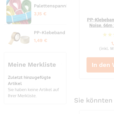
Palettenspannbänder profiliert bl
Pale
3,15 €
3,65
PP-Klebeban
Noise, 66m
PP-Klebeband transparent No Nois
PVC
1,49 €
3,20
1
(inkl. 
Meine Merkliste
In den
Zuletzt hinzugefügte
Artikel
Sie haben keine Artikel auf
Ihrer Merkliste.
Sie könnten 