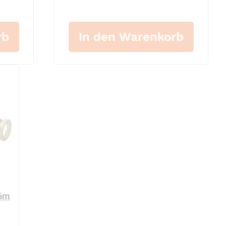
rb
In den Warenkorb
66m