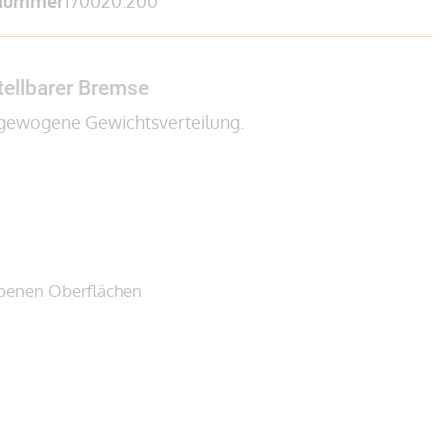
lnummer
170020.200
tellbarer Bremse
usgewogene Gewichtsverteilung.
ebenen Oberflächen