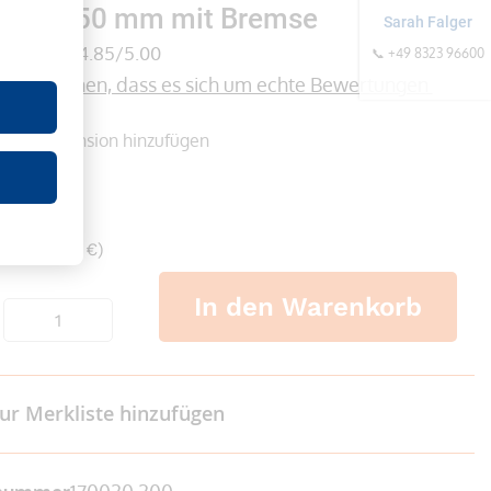
breite 50 mm mit Bremse
Sarah Falger
(5)
4.85/5.00
📞 +49 8323 96600
formationen, dass es sich um echte Bewertungen 
onen
Rezension hinzufügen
er
 €
wSt. 38,56 €)
In den Warenkorb
ur Merkliste hinzufügen