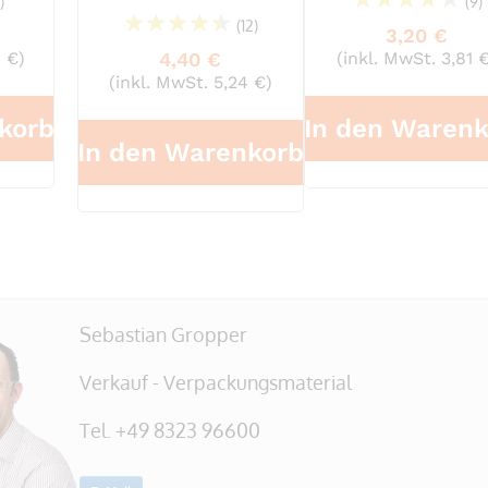
1)
(9)
(12)
91%
3,20 €
94%
1 €)
4,40 €
(inkl. MwSt. 3,81 
(inkl. MwSt. 5,24 €)
korb
In den Warenk
In den Warenkorb
Sebastian Gropper
Verkauf - Verpackungsmaterial
Tel. +49 8323 96600