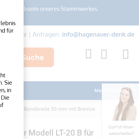
auf der Webseite unseres Stammwerkes:
lebnis
nd für
-17:00 Uhr | Anfragen:
info@hagenauer-denk.de
Suche
cht
. Sie
n, in
Mein Konto
 Die
uf
LT-20 B für Bandbreite 50 mm mit Bremse
Darf ich Ihnen
broller Modell LT-20 B für
weiterhelfen?