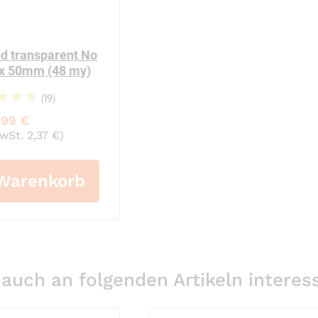
au: Umfang 1800 mm
ttenspannbänder profiliert gelb: Umfang 2100 mm
PP-Klebeband No Noise
 €
1,99 €
d transparent No
 x 50mm (48 my)
e, 66m x 50mm (46 my)
-Klebeband transparent Premium, 66m x 50mm
PP-Klebeband transpar
(19)
 €
1,99 €
97%
,99 €
MwSt. 2,37 €)
 Warenkorb
auch an folgenden Artikeln interess