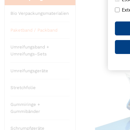
Ende
Ext
der
Bio Verpackungsmaterialien
Bildergalerie
springen
Paketband / Packband
Umreifungsband +
Umreifungs-Sets
Umreifungsgeräte
Stretchfolie
Gummiringe +
Gummibänder
Schrumpfgeräte