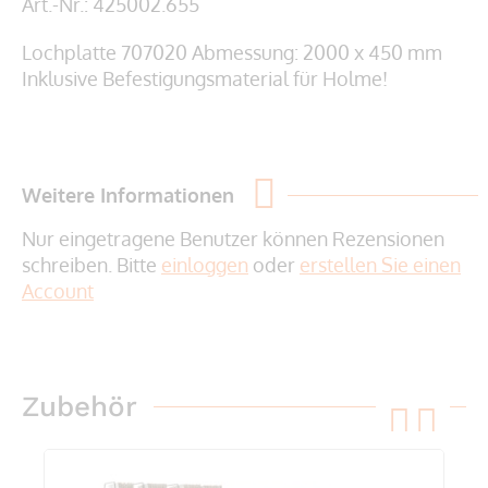
Art.-Nr.: 425002.655
Lochplatte 707020 Abmessung: 2000 x 450 mm
Inklusive Befestigungsmaterial für Holme!
Weitere Informationen
Nur eingetragene Benutzer können Rezensionen
schreiben. Bitte
einloggen
oder
erstellen Sie einen
Account
Zubehör
pre
ne