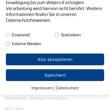
Einwilligung bis zum Widerruf erfolgten
Verarbeitung wird hiervon nicht berührt. Weitere
Informationen finden Sie in unseren
Datenschutzhinweisen.
Essenziell
Statistiken
Externe Medien
Alle akzeptieren
Zum
Lochplatte
Anfang
Speichern
(0)
0/5.00
der
0
100
% of
Mehr Informationen, dass es sich um echte 
Bildergalerie
Impressum
|
Datenschutz
Bewertungen handelt
springen
Rezensionen
Rezension hinzufügen
Auf Lager