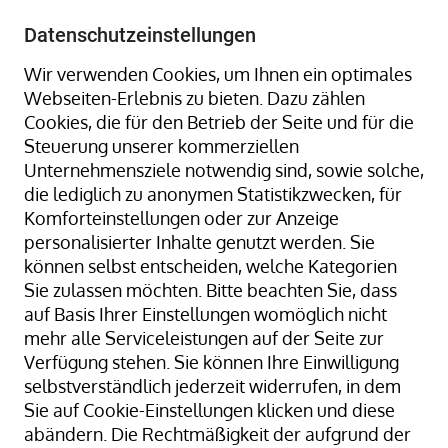
+49 8323 9660-0
-
info@hagenauer-denk.de
Datenschutzeinstellungen
Wir verwenden Cookies, um Ihnen ein optimales
Webseiten-Erlebnis zu bieten. Dazu zählen
Cookies, die für den Betrieb der Seite und für die
Steuerung unserer kommerziellen
Unternehmensziele notwendig sind, sowie solche,
die lediglich zu anonymen Statistikzwecken, für
Home
Packplätze + Schneidständer
Komforteinstellungen oder zur Anzeige
Packplatzmodule
Lochplatte
personalisierter Inhalte genutzt werden. Sie
können selbst entscheiden, welche Kategorien
Sie zulassen möchten. Bitte beachten Sie, dass
auf Basis Ihrer Einstellungen womöglich nicht
Zum
mehr alle Serviceleistungen auf der Seite zur
Ende
Verfügung stehen. Sie können Ihre Einwilligung
der
selbstverständlich jederzeit widerrufen, in dem
Bildergalerie
Sie auf Cookie-Einstellungen klicken und diese
springen
abändern. Die Rechtmäßigkeit der aufgrund der