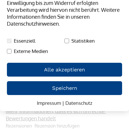
Einwilligung bis zum Widerruf erfolgten
Verarbeitung wird hiervon nicht berührt. Weitere
Informationen finden Sie in unseren
Datenschutzhinweisen.
Essenziell
Statistiken
Externe Medien
Alle akzeptieren
Zum
Pneumatischer Deckelhefter HD-
Anfang
Speichern
35-L
der
Bildergalerie
(4)
4.55/5.00
Impressum
|
Datenschutz
springen
91
100
% of
Mehr Informationen, dass es sich um echte 
Bewertungen handelt
Rezensionen
Rezension hinzufügen