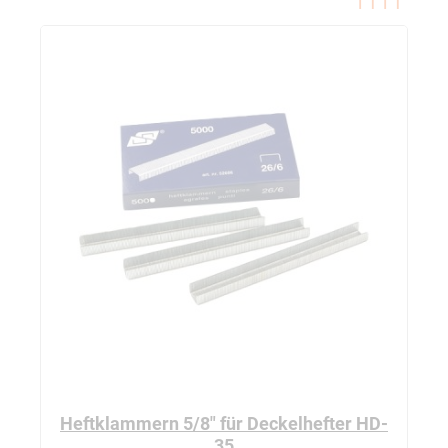
pre
ne
Heftklammern 5/8" für Deckelhefter HD-
35