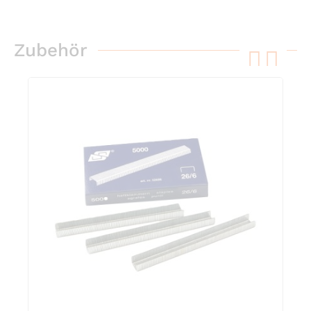
Zubehör
pre
ne