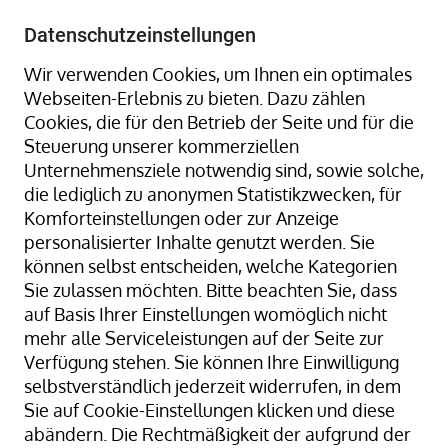
+49 8323 9660-0
-
info@hagenauer-denk.de
Datenschutzeinstellungen
Wir verwenden Cookies, um Ihnen ein optimales
Webseiten-Erlebnis zu bieten. Dazu zählen
Cookies, die für den Betrieb der Seite und für die
Steuerung unserer kommerziellen
Unternehmensziele notwendig sind, sowie solche,
die lediglich zu anonymen Statistikzwecken, für
Home
Schweißen, Heften, Kantenschutz
Komforteinstellungen oder zur Anzeige
Heften
Pneumatischer Deckelhefter HD-35-L
personalisierter Inhalte genutzt werden. Sie
können selbst entscheiden, welche Kategorien
Sie zulassen möchten. Bitte beachten Sie, dass
auf Basis Ihrer Einstellungen womöglich nicht
Zum
mehr alle Serviceleistungen auf der Seite zur
Ende
Verfügung stehen. Sie können Ihre Einwilligung
der
selbstverständlich jederzeit widerrufen, in dem
Bildergalerie
Sie auf Cookie-Einstellungen klicken und diese
springen
abändern. Die Rechtmäßigkeit der aufgrund der