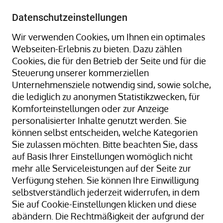
+49 8323 9660-0
-
info@hagenauer-denk.de
Datenschutzeinstellungen
Wir verwenden Cookies, um Ihnen ein optimales
Webseiten-Erlebnis zu bieten. Dazu zählen
Cookies, die für den Betrieb der Seite und für die
Steuerung unserer kommerziellen
Unternehmensziele notwendig sind, sowie solche,
die lediglich zu anonymen Statistikzwecken, für
Home
Packplätze + Schneidständer
Komforteinstellungen oder zur Anzeige
Schneidständer senkrecht
personalisierter Inhalte genutzt werden. Sie
Schneidständer, senkrecht, fahrbar, Schnittbreite: 1600
können selbst entscheiden, welche Kategorien
mm, Rollen Ø 450 mm
Sie zulassen möchten. Bitte beachten Sie, dass
auf Basis Ihrer Einstellungen womöglich nicht
mehr alle Serviceleistungen auf der Seite zur
Verfügung stehen. Sie können Ihre Einwilligung
Zum
selbstverständlich jederzeit widerrufen, in dem
Ende
Sie auf Cookie-Einstellungen klicken und diese
der
abändern. Die Rechtmäßigkeit der aufgrund der
Bildergalerie