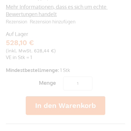
100
100
% of
Mehr Informationen, dass es sich um echte 
Bewertungen handelt
Rezension
Rezension hinzufügen
Auf Lager
528,10 €
(inkl. MwSt. 628,44 €)
VE in Stk = 1
Mindestbestellmenge:
1 Stk
Menge
In den Warenkorb