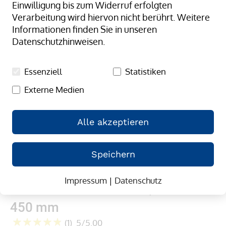
Einwilligung bis zum Widerruf erfolgten
springen
Verarbeitung wird hiervon nicht berührt. Weitere
Informationen finden Sie in unseren
Datenschutzhinweisen.
Essenziell
Statistiken
Externe Medien
Alle akzeptieren
Speichern
Zum
Schneidständer, senkrecht, fahrbar,
Anfang
Impressum
|
Datenschutz
Schnittbreite: 1600 mm, Rollen Ø
der
Bildergalerie
450 mm
springen
(1)
5/5.00