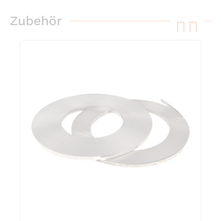
Zubehör
pre
ne