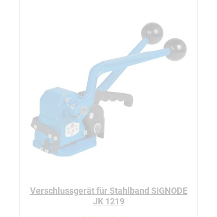
pre
ne
Verschlussgerät für Stahlband SIGNODE
JK 1219