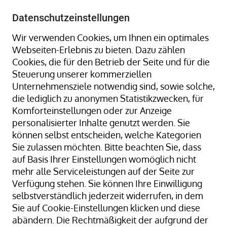
+49 8323 9660-0
-
info@hagenauer-denk.de
Datenschutzeinstellungen
Wir verwenden Cookies, um Ihnen ein optimales
Webseiten-Erlebnis zu bieten. Dazu zählen
Cookies, die für den Betrieb der Seite und für die
Steuerung unserer kommerziellen
Unternehmensziele notwendig sind, sowie solche,
die lediglich zu anonymen Statistikzwecken, für
Home
Umreifungsband + Umreifungs-Sets
Komforteinstellungen oder zur Anzeige
Umreifungs-Sets
Stahlband-Umreifungsset 16 mm
personalisierter Inhalte genutzt werden. Sie
können selbst entscheiden, welche Kategorien
Sie zulassen möchten. Bitte beachten Sie, dass
auf Basis Ihrer Einstellungen womöglich nicht
Zum
mehr alle Serviceleistungen auf der Seite zur
Ende
Verfügung stehen. Sie können Ihre Einwilligung
der
selbstverständlich jederzeit widerrufen, in dem
Bildergalerie
Sie auf Cookie-Einstellungen klicken und diese
springen
abändern. Die Rechtmäßigkeit der aufgrund der