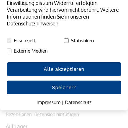
Einwilligung bis zum Widerruf erfolgten
Verarbeitung wird hiervon nicht berührt. Weitere
Informationen finden Sie in unseren
Datenschutzhinweisen.
Essenziell
Statistiken
Externe Medien
Alle akzeptieren
Zum
Stahlband-Umreifungsset 16 mm
Anfang
Speichern
(6)
4.55/5.00
der
91
100
% of
Mehr Informationen, dass es sich um echte 
Bildergalerie
Impressum
|
Datenschutz
Bewertungen handelt
springen
Rezensionen
Rezension hinzufügen
Auf Lager