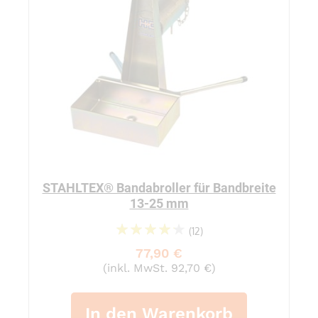
STAHLTEX® Bandabroller für Bandbreite
13-25 mm
(12)
88%
77,90 €
(inkl. MwSt. 92,70 €)
In den Warenkorb