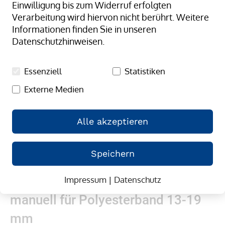
Einwilligung bis zum Widerruf erfolgten
Bildergalerie
Verarbeitung wird hiervon nicht berührt. Weitere
springen
Informationen finden Sie in unseren
Datenschutzhinweisen.
Essenziell
Statistiken
Externe Medien
Alle akzeptieren
Speichern
Zum
Spanngerät / Umreifungsgerät
Impressum
|
Datenschutz
Anfang
manuell für Polyesterband 13-19
der
Bildergalerie
mm