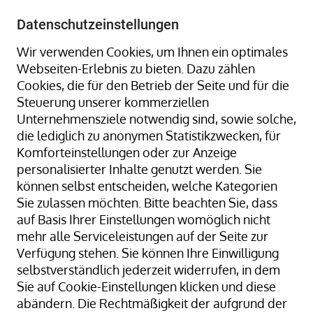
+49 8323 9660-0
-
info@hagenauer-denk.de
Datenschutzeinstellungen
Wir verwenden Cookies, um Ihnen ein optimales
Webseiten-Erlebnis zu bieten. Dazu zählen
Cookies, die für den Betrieb der Seite und für die
Steuerung unserer kommerziellen
Unternehmensziele notwendig sind, sowie solche,
die lediglich zu anonymen Statistikzwecken, für
Home
Umreifungsband + Umreifungs-Sets
Komforteinstellungen oder zur Anzeige
Umreifungsgerät manuell - einfach bedienen, schnell
personalisierter Inhalte genutzt werden. Sie
umreifen, sicher transportieren
können selbst entscheiden, welche Kategorien
Spanngerät / Umreifungsgerät manuell für
Sie zulassen möchten. Bitte beachten Sie, dass
Polyesterband 13-19 mm
auf Basis Ihrer Einstellungen womöglich nicht
mehr alle Serviceleistungen auf der Seite zur
Verfügung stehen. Sie können Ihre Einwilligung
selbstverständlich jederzeit widerrufen, in dem
Zum
Sie auf Cookie-Einstellungen klicken und diese
Ende
abändern. Die Rechtmäßigkeit der aufgrund der
der