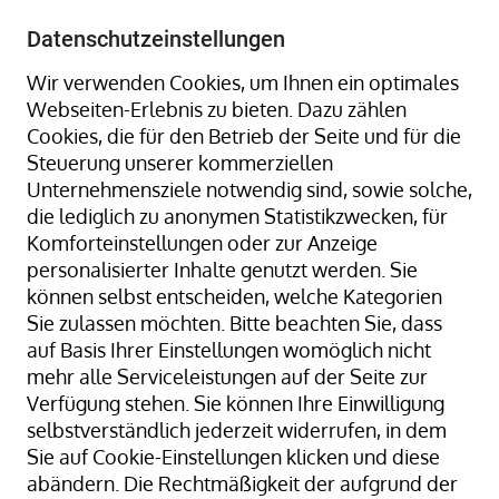
+49 8323 9660-0
-
info@hagenauer-denk.de
Datenschutzeinstellungen
Wir verwenden Cookies, um Ihnen ein optimales
Webseiten-Erlebnis zu bieten. Dazu zählen
Cookies, die für den Betrieb der Seite und für die
Steuerung unserer kommerziellen
Unternehmensziele notwendig sind, sowie solche,
die lediglich zu anonymen Statistikzwecken, für
Home
Packplätze + Schneidständer
Komforteinstellungen oder zur Anzeige
Packplatzmodule
Untertischmagazin fahrbar
personalisierter Inhalte genutzt werden. Sie
können selbst entscheiden, welche Kategorien
Sie zulassen möchten. Bitte beachten Sie, dass
auf Basis Ihrer Einstellungen womöglich nicht
Zum
mehr alle Serviceleistungen auf der Seite zur
Ende
Verfügung stehen. Sie können Ihre Einwilligung
der
selbstverständlich jederzeit widerrufen, in dem
Bildergalerie
Sie auf Cookie-Einstellungen klicken und diese
springen
abändern. Die Rechtmäßigkeit der aufgrund der