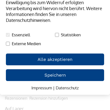
Einwilligung bis zum Widerruf erfolgten
Verarbeitung wird hiervon nicht berührt. Weitere
Informationen finden Sie in unseren
Datenschutzhinweisen.
Essenziell
Statistiken
Externe Medien
Alle akzeptieren
Zum
Untertischmagazin fahrbar
Anfang
Speichern
(0)
0/5.00
der
0
100
% of
Mehr Informationen, dass es sich um echte 
Bildergalerie
Impressum
|
Datenschutz
Bewertungen handelt
springen
Rezensionen
Rezension hinzufügen
Auf Lager