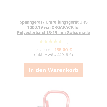
Spanngerät / Umreifungsgerät ORS
1300.19 von ORGAPACK für
Polyesterband 13-19 mm Swiss made
(15)
97%
185,00 €
212,00 €
(inkl. MwSt. 220,15 €)
In den Warenkorb