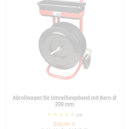
Abrollwagen für Umreifungsband mit Kern-Ø
200 mm
(14)
95%
208,50 €