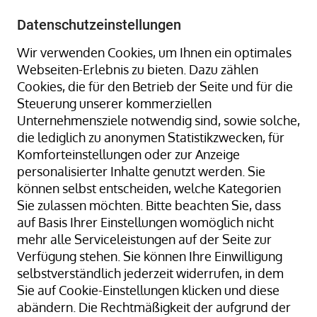
+49 8323 9660-0
-
info@hagenauer-denk.de
Datenschutzeinstellungen
Wir verwenden Cookies, um Ihnen ein optimales
Webseiten-Erlebnis zu bieten. Dazu zählen
Cookies, die für den Betrieb der Seite und für die
Steuerung unserer kommerziellen
Unternehmensziele notwendig sind, sowie solche,
die lediglich zu anonymen Statistikzwecken, für
Home
Umreifungsband + Umreifungs-Sets
Komforteinstellungen oder zur Anzeige
Umreifungs-Sets
personalisierter Inhalte genutzt werden. Sie
COMPOTEX®- Umreifungssystem 16 mm
können selbst entscheiden, welche Kategorien
Sie zulassen möchten. Bitte beachten Sie, dass
auf Basis Ihrer Einstellungen womöglich nicht
mehr alle Serviceleistungen auf der Seite zur
Zum
Verfügung stehen. Sie können Ihre Einwilligung
Ende
selbstverständlich jederzeit widerrufen, in dem
der
Sie auf Cookie-Einstellungen klicken und diese
Bildergalerie
abändern. Die Rechtmäßigkeit der aufgrund der
springen