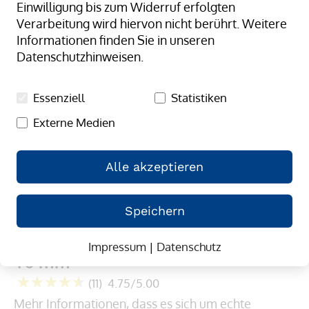
Einwilligung bis zum Widerruf erfolgten
Verarbeitung wird hiervon nicht berührt. Weitere
Informationen finden Sie in unseren
Datenschutzhinweisen.
Essenziell
Statistiken
Externe Medien
Alle akzeptieren
Speichern
Zum
COMPOTEX®- Umreifungssystem
Impressum
|
Datenschutz
Anfang
16 mm
der
Bildergalerie
(11)
4.75/5.00
springen
95
100
% of
Mehr Informationen, dass es sich um echte 