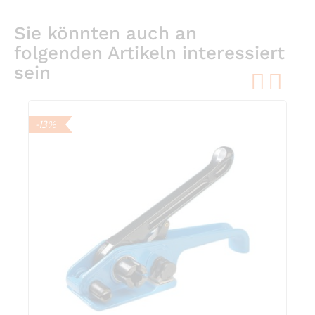
Sie könnten auch an
folgenden Artikeln interessiert
sein
pre
ne
-13%