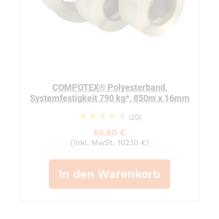
COMPOTEX® Polyesterband,
Systemfestigkeit 790 kg*, 850m x 16mm
(20)
93%
85,80 €
(inkl. MwSt. 102,10 €)
In den Warenkorb